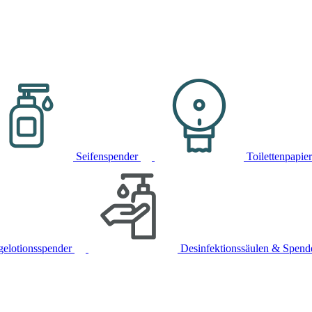
Seifenspender
Toilettenpapie
gelotionsspender
Desinfektionssäulen & Spend