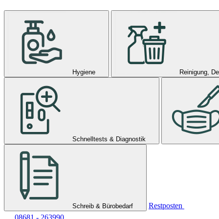
Hygiene
Reinigung, De
Schnelltests & Diagnostik
Restposten
Schreib & Bürobedarf
08681 - 263990