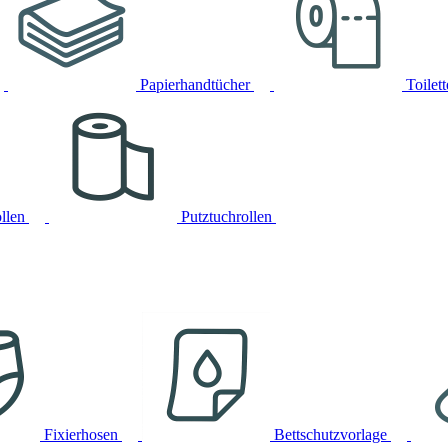
Papierhandtücher
Toilet
llen
Putztuchrollen
Fixierhosen
Bettschutzvorlage