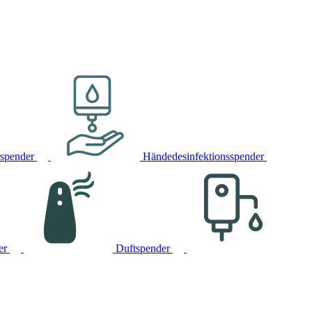
rspender
Händedesinfektionsspender
er
Duftspender