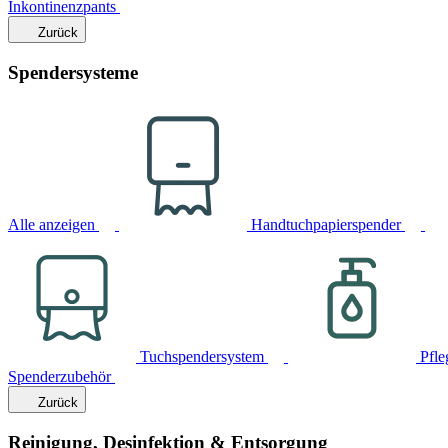
Inkontinenzpants
Zurück
Spendersysteme
Alle anzeigen
Handtuchpapierspender
Tuchspendersystem
Pfle
Spenderzubehör
Zurück
Reinigung, Desinfektion & Entsorgung