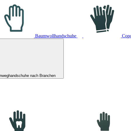
Baumwollhandschuhe
Cop
inweghandschuhe nach Branchen