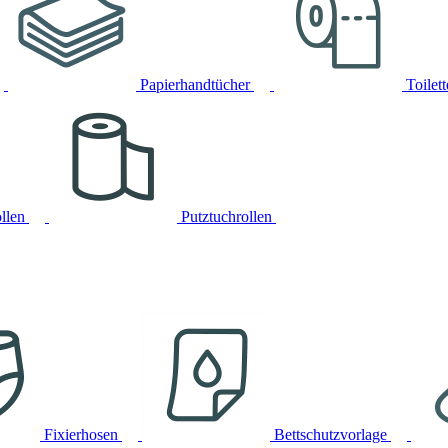
Papierhandtücher
Toilet
llen
Putztuchrollen
Fixierhosen
Bettschutzvorlage