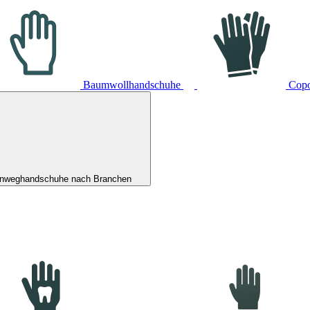
Baumwollhandschuhe
Cop
inweghandschuhe nach Branchen