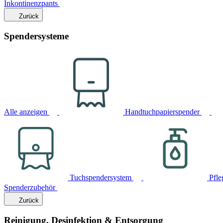
Inkontinenzpants
Zurück
Spendersysteme
Alle anzeigen
Handtuchpapierspender
Tuchspendersystem
Pfle
Spenderzubehör
Zurück
Reinigung, Desinfektion & Entsorgung