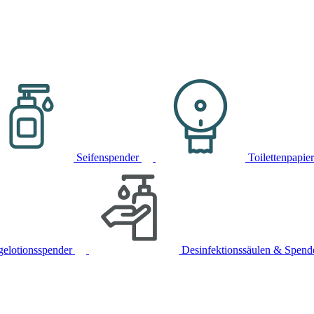
Seifenspender
Toilettenpapie
gelotionsspender
Desinfektionssäulen & Spend