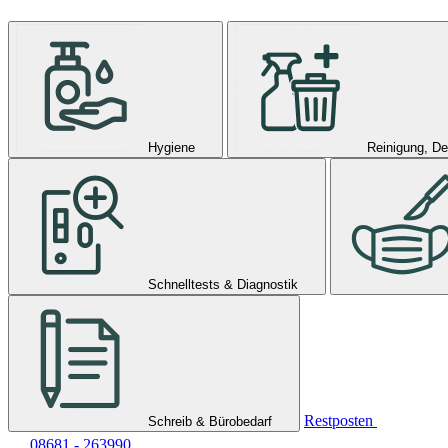
Hygiene
Reinigung, De
Schnelltests & Diagnostik
Restposten
Schreib & Bürobedarf
08681 - 263990