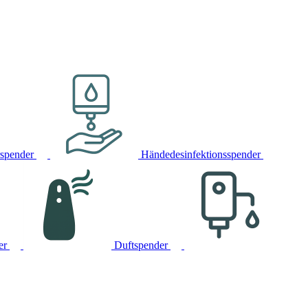
rspender
Händedesinfektionsspender
er
Duftspender