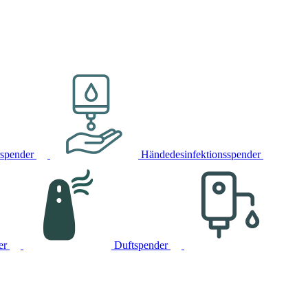
rspender
Händedesinfektionsspender
er
Duftspender