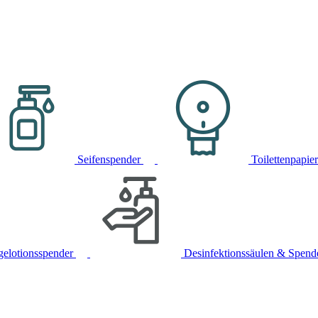
Seifenspender
Toilettenpapie
gelotionsspender
Desinfektionssäulen & Spend