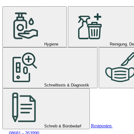
Hygiene
Reinigung, De
Schnelltests & Diagnostik
Restposten
Schreib & Bürobedarf
08681 - 263990