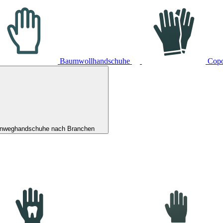
Baumwollhandschuhe
Cop
inweghandschuhe nach Branchen