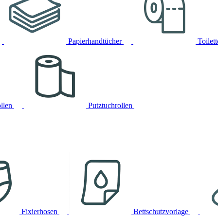
Papierhandtücher
Toilet
llen
Putztuchrollen
Fixierhosen
Bettschutzvorlage