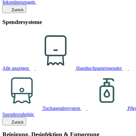
Inkontinenzpants
Zurück
Spendersysteme
Alle anzeigen
Handtuchpapierspender
Tuchspendersystem
Pfle
Spenderzubehör
Zurück
Reinigung, Desinfektion & Entsorgung