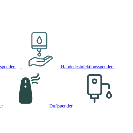
rspender
Händedesinfektionsspender
er
Duftspender