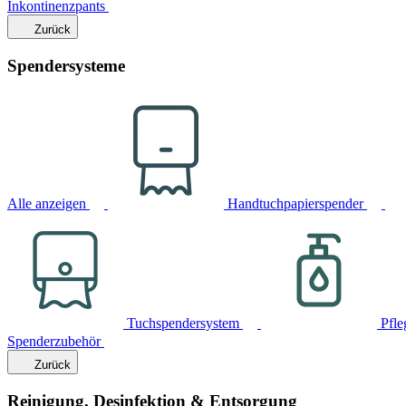
Inkontinenzpants
Zurück
Spendersysteme
Alle anzeigen
Handtuchpapierspender
Tuchspendersystem
Pfle
Spenderzubehör
Zurück
Reinigung, Desinfektion & Entsorgung