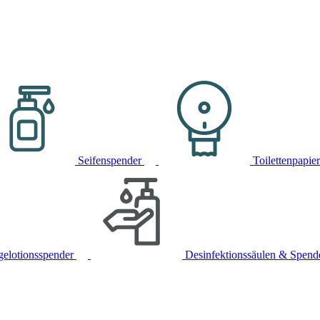
Seifenspender
Toilettenpapie
gelotionsspender
Desinfektionssäulen & Spend