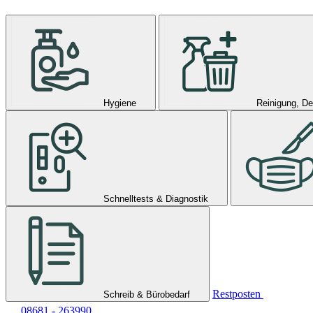
Hygiene
Reinigung, De
Schnelltests & Diagnostik
Restposten
Schreib & Bürobedarf
08681 - 263990