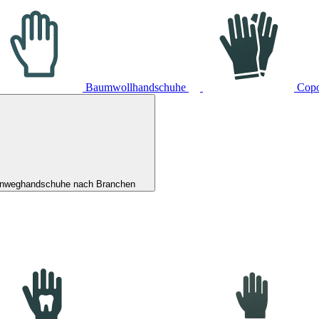
Baumwollhandschuhe
Cop
inweghandschuhe nach Branchen