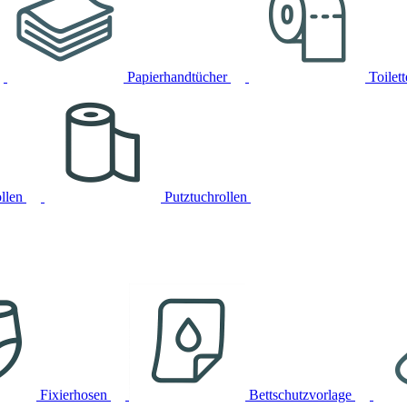
Papierhandtücher
Toilet
llen
Putztuchrollen
Fixierhosen
Bettschutzvorlage