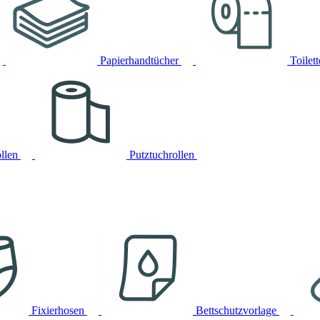
Papierhandtücher
Toilet
llen
Putztuchrollen
Fixierhosen
Bettschutzvorlage