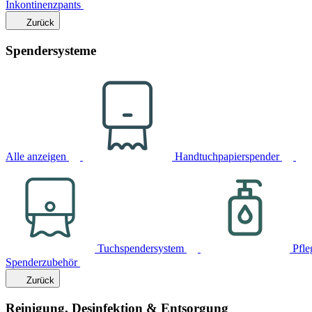
Inkontinenzpants
Zurück
Spendersysteme
Alle anzeigen
Handtuchpapierspender
Tuchspendersystem
Pfle
Spenderzubehör
Zurück
Reinigung, Desinfektion & Entsorgung