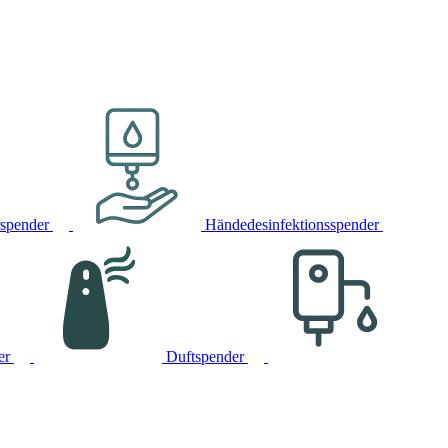
rspender
Händedesinfektionsspender
er
Duftspender