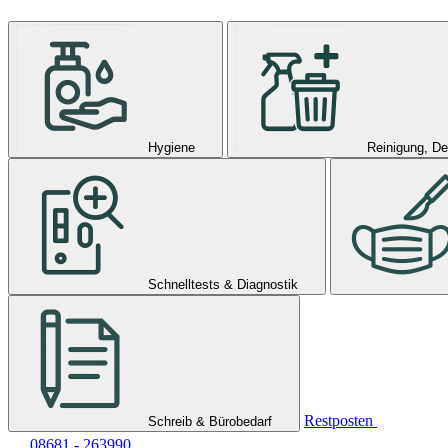
Hygiene
Reinigung, De
Schnelltests & Diagnostik
Restposten
Schreib & Bürobedarf
08681 - 263990