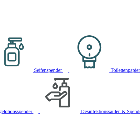
Seifenspender
Toilettenpapie
gelotionsspender
Desinfektionssäulen & Spend