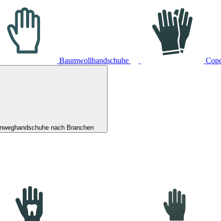
Baumwollhandschuhe
Cop
inweghandschuhe nach Branchen