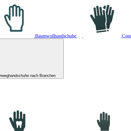
Baumwollhandschuhe
Cop
inweghandschuhe nach Branchen