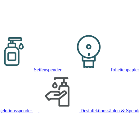
Seifenspender
Toilettenpapie
gelotionsspender
Desinfektionssäulen & Spend