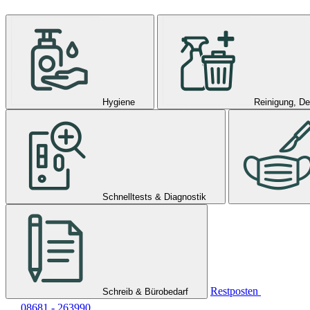
Hygiene
Reinigung, De
Schnelltests & Diagnostik
Restposten
Schreib & Bürobedarf
08681 - 263990