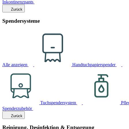
Inkontinenzpants
Zurück
Spendersysteme
Alle anzeigen
Handtuchpapierspender
Tuchspendersystem
Pfle
Spenderzubehör
Zurück
Reinigung, Desinfektion & Entsorgung