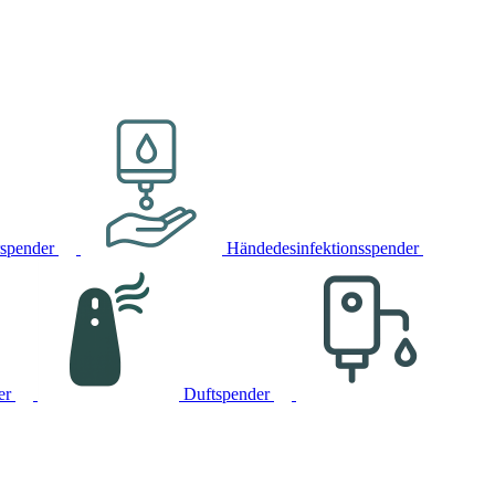
rspender
Händedesinfektionsspender
er
Duftspender