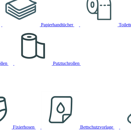
Papierhandtücher
Toilet
llen
Putztuchrollen
Fixierhosen
Bettschutzvorlage