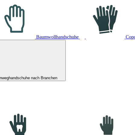
Baumwollhandschuhe
Cop
inweghandschuhe nach Branchen