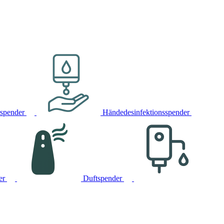
rspender
Händedesinfektionsspender
er
Duftspender