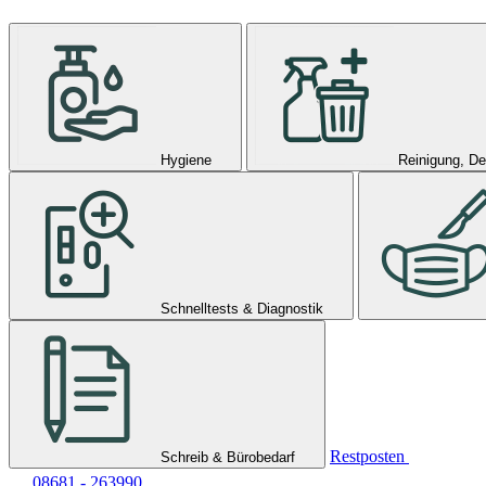
Hygiene
Reinigung, De
Schnelltests & Diagnostik
Restposten
Schreib & Bürobedarf
08681 - 263990