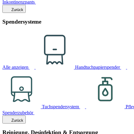
Inkontinenzpants
Zurück
Spendersysteme
Alle anzeigen
Handtuchpapierspender
Tuchspendersystem
Pfle
Spenderzubehör
Zurück
Reinigung, Desinfektion & Entsorgung