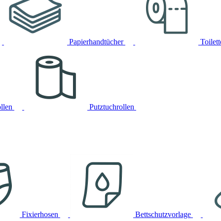
Papierhandtücher
Toilet
llen
Putztuchrollen
Fixierhosen
Bettschutzvorlage