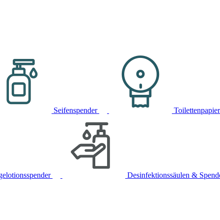
Seifenspender
Toilettenpapie
gelotionsspender
Desinfektionssäulen & Spend