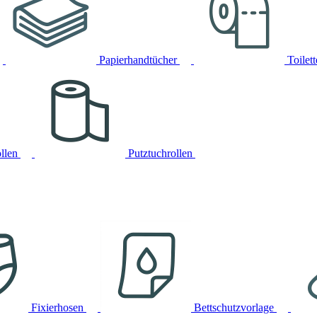
Papierhandtücher
Toilet
llen
Putztuchrollen
Fixierhosen
Bettschutzvorlage