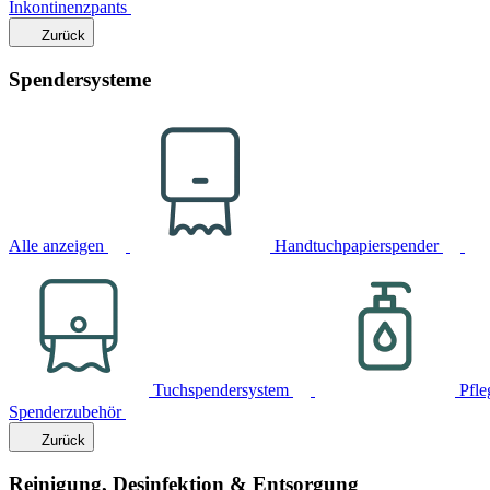
Inkontinenzpants
Zurück
Spendersysteme
Alle anzeigen
Handtuchpapierspender
Tuchspendersystem
Pfle
Spenderzubehör
Zurück
Reinigung, Desinfektion & Entsorgung