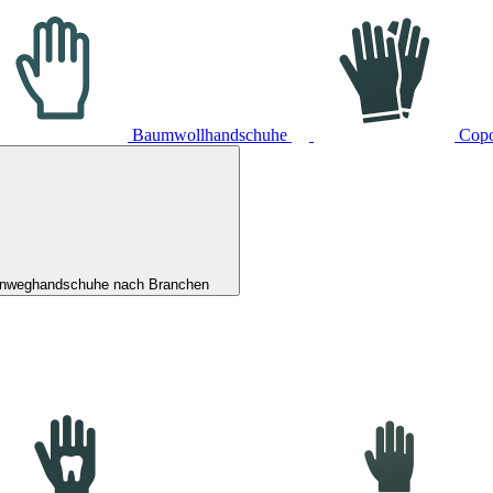
Baumwollhandschuhe
Cop
inweghandschuhe nach Branchen