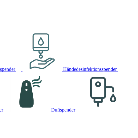
rspender
Händedesinfektionsspender
er
Duftspender