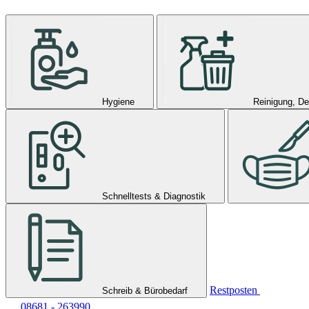
Hygiene
Reinigung, De
Schnelltests & Diagnostik
Restposten
Schreib & Bürobedarf
08681 - 263990