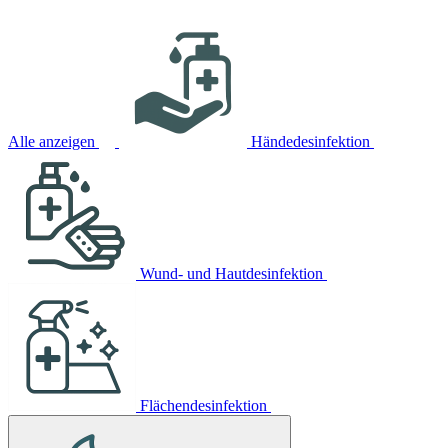
Alle anzeigen
Händedesinfektion
Wund- und Hautdesinfektion
Flächendesinfektion