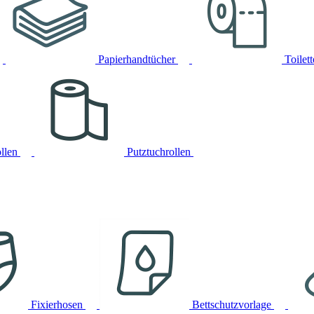
Papierhandtücher
Toilet
llen
Putztuchrollen
Fixierhosen
Bettschutzvorlage