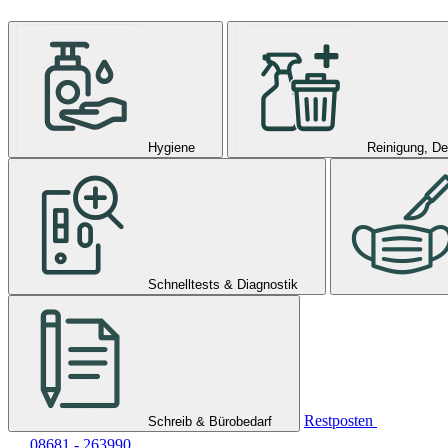
Hygiene
Reinigung, De
Schnelltests & Diagnostik
Restposten
Schreib & Bürobedarf
08681 - 263990