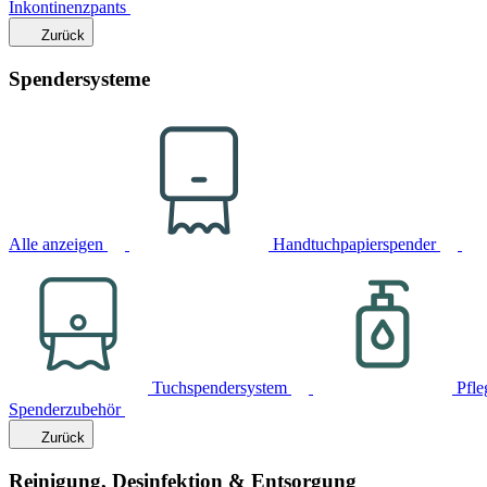
Inkontinenzpants
Zurück
Spendersysteme
Alle anzeigen
Handtuchpapierspender
Tuchspendersystem
Pfle
Spenderzubehör
Zurück
Reinigung, Desinfektion & Entsorgung