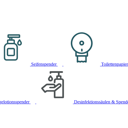
Seifenspender
Toilettenpapie
gelotionsspender
Desinfektionssäulen & Spend