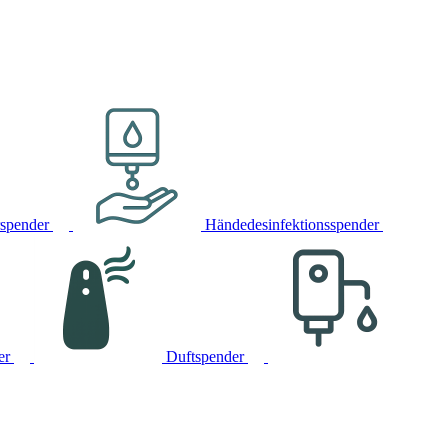
rspender
Händedesinfektionsspender
er
Duftspender