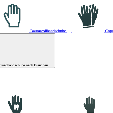
Baumwollhandschuhe
Cop
inweghandschuhe nach Branchen