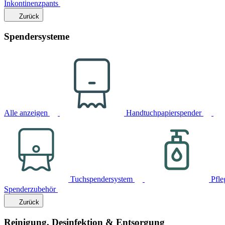
Inkontinenzpants
Zurück
Spendersysteme
Alle anzeigen
Handtuchpapierspender
Tuchspendersystem
Pfle
Spenderzubehör
Zurück
Reinigung, Desinfektion & Entsorgung