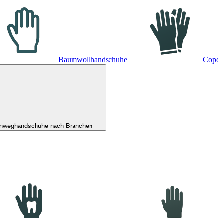
Baumwollhandschuhe
Cop
inweghandschuhe nach Branchen