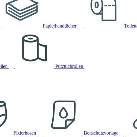
Papierhandtücher
Toilet
llen
Putztuchrollen
Fixierhosen
Bettschutzvorlage