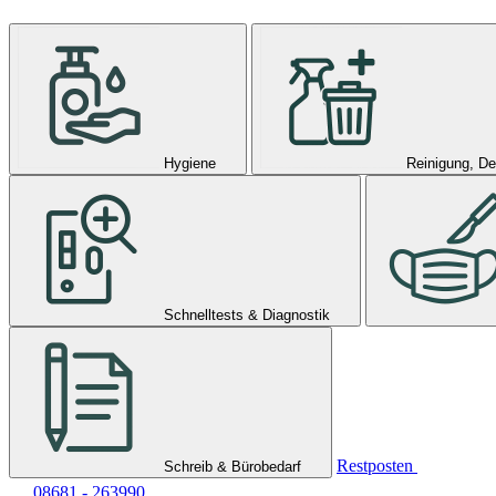
Hygiene
Reinigung, De
Schnelltests & Diagnostik
Restposten
Schreib & Bürobedarf
08681 - 263990