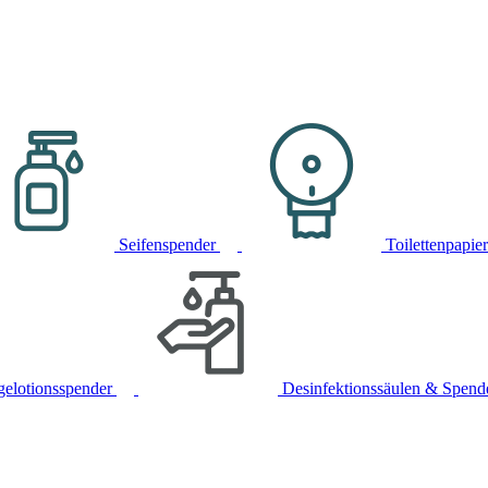
Seifenspender
Toilettenpapie
gelotionsspender
Desinfektionssäulen & Spend