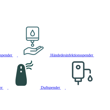
rspender
Händedesinfektionsspender
er
Duftspender