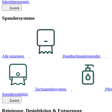
Inkontinenzpants
Zurück
Spendersysteme
Alle anzeigen
Handtuchpapierspender
Tuchspendersystem
Pfle
Spenderzubehör
Zurück
Reinigung, Desinfektion & Entsorgung