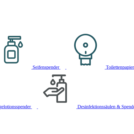
Seifenspender
Toilettenpapie
gelotionsspender
Desinfektionssäulen & Spend