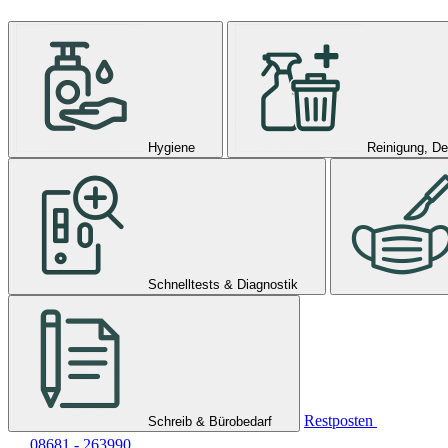
Hygiene
Reinigung, De
Schnelltests & Diagnostik
Restposten
Schreib & Bürobedarf
08681 - 263990