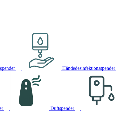
rspender
Händedesinfektionsspender
er
Duftspender