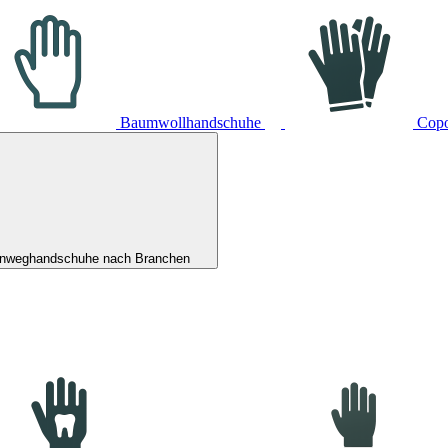
Baumwollhandschuhe
Cop
inweghandschuhe nach Branchen