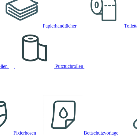
Papierhandtücher
Toilet
llen
Putztuchrollen
Fixierhosen
Bettschutzvorlage