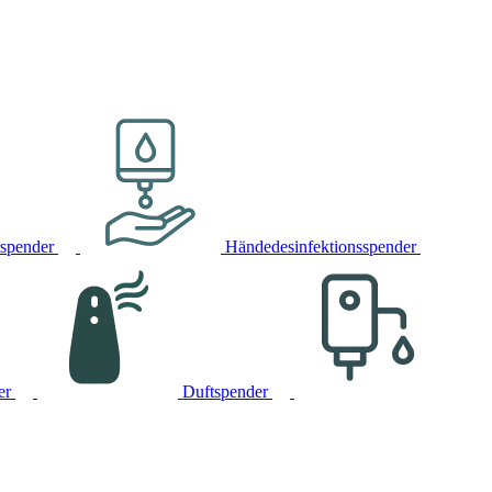
rspender
Händedesinfektionsspender
er
Duftspender