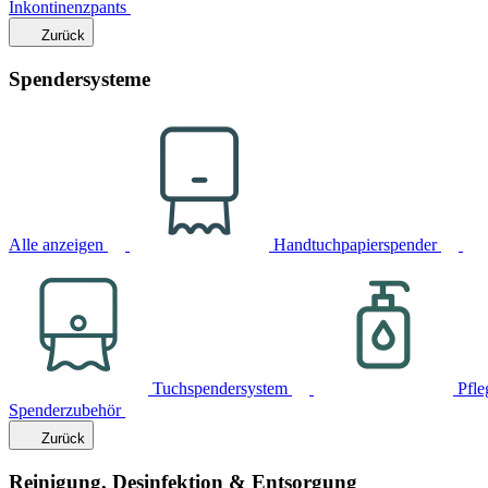
Inkontinenzpants
Zurück
Spendersysteme
Alle anzeigen
Handtuchpapierspender
Tuchspendersystem
Pfle
Spenderzubehör
Zurück
Reinigung, Desinfektion & Entsorgung