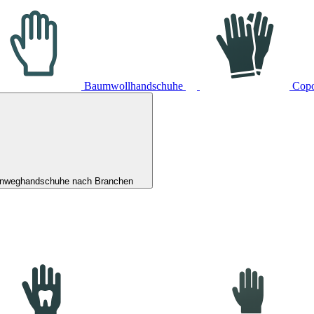
Baumwollhandschuhe
Cop
inweghandschuhe nach Branchen