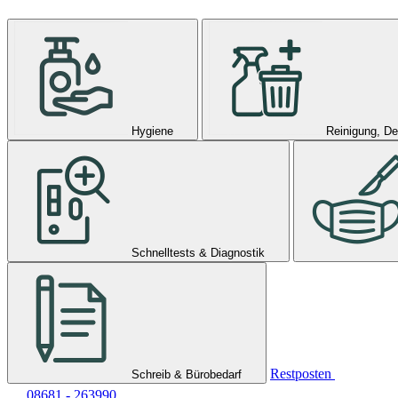
Hygiene
Reinigung, De
Schnelltests & Diagnostik
Restposten
Schreib & Bürobedarf
08681 - 263990