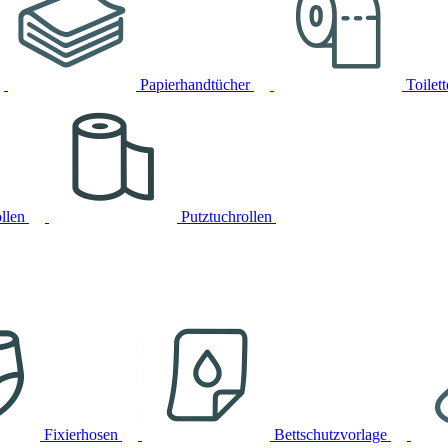
Papierhandtücher
Toilet
llen
Putztuchrollen
Fixierhosen
Bettschutzvorlage