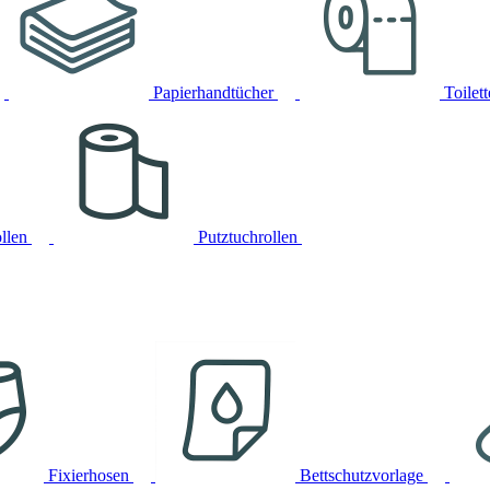
Papierhandtücher
Toilet
llen
Putztuchrollen
Fixierhosen
Bettschutzvorlage