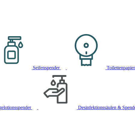
Seifenspender
Toilettenpapie
gelotionsspender
Desinfektionssäulen & Spend