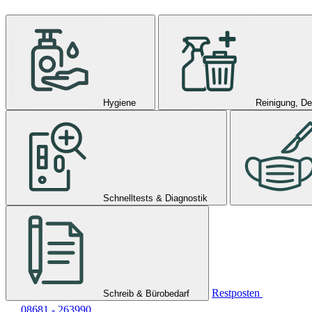
Hygiene
Reinigung, De
Schnelltests & Diagnostik
Restposten
Schreib & Bürobedarf
08681 - 263990