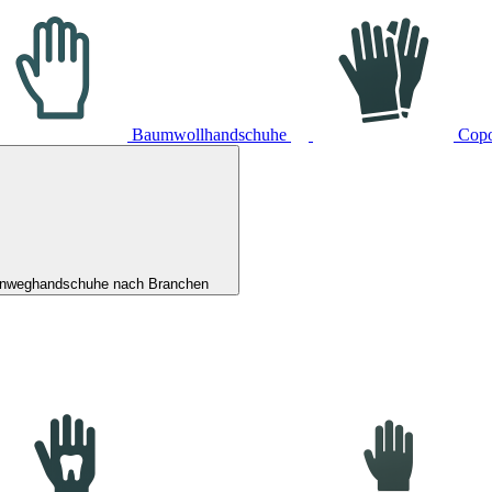
Baumwollhandschuhe
Cop
inweghandschuhe nach Branchen