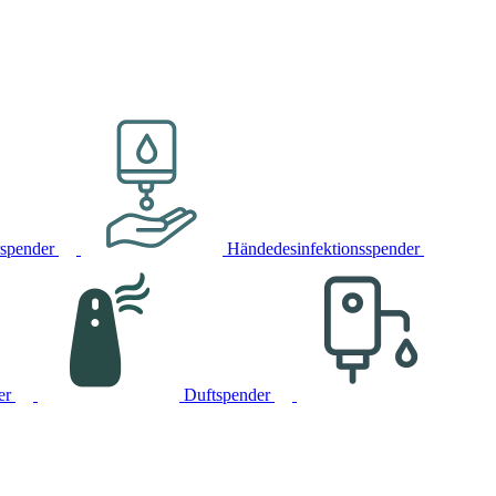
rspender
Händedesinfektionsspender
er
Duftspender