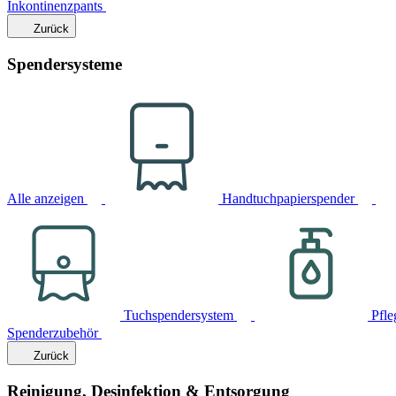
Inkontinenzpants
Zurück
Spendersysteme
Alle anzeigen
Handtuchpapierspender
Tuchspendersystem
Pfle
Spenderzubehör
Zurück
Reinigung, Desinfektion & Entsorgung