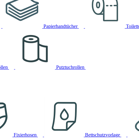
Papierhandtücher
Toilet
llen
Putztuchrollen
Fixierhosen
Bettschutzvorlage