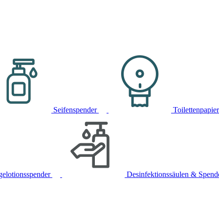
Seifenspender
Toilettenpapie
gelotionsspender
Desinfektionssäulen & Spend