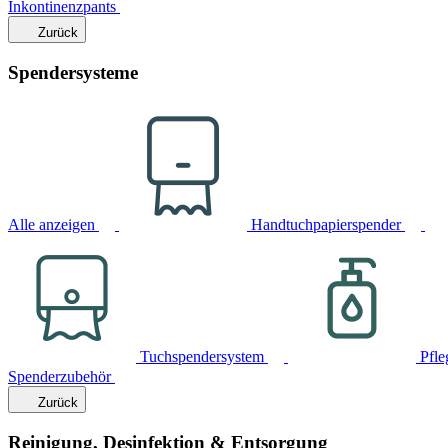
Inkontinenzpants
Zurück
Spendersysteme
Alle anzeigen
Handtuchpapierspender
Tuchspendersystem
Pfle
Spenderzubehör
Zurück
Reinigung, Desinfektion & Entsorgung