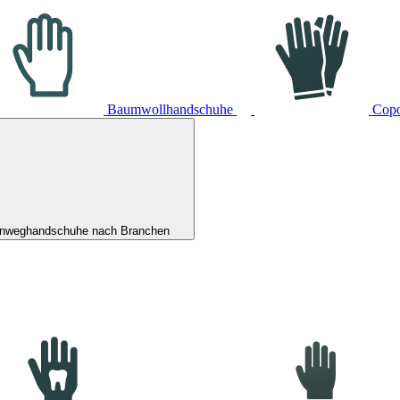
Baumwollhandschuhe
Cop
inweghandschuhe nach Branchen