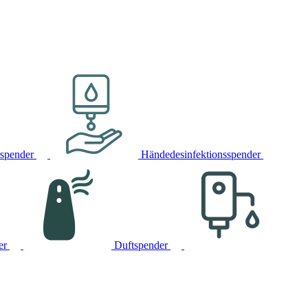
rspender
Händedesinfektionsspender
er
Duftspender