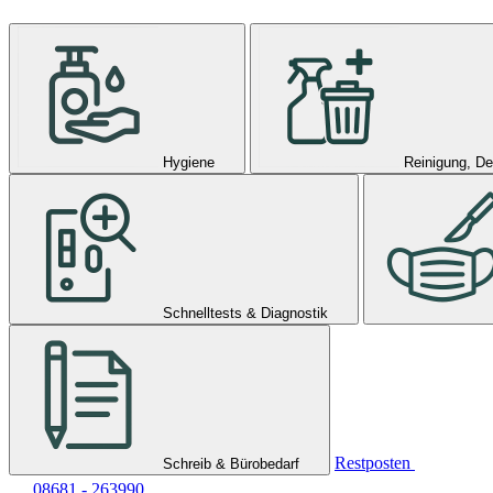
Hygiene
Reinigung, De
Schnelltests & Diagnostik
Restposten
Schreib & Bürobedarf
08681 - 263990