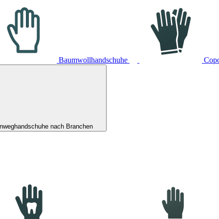
Baumwollhandschuhe
Cop
inweghandschuhe nach Branchen