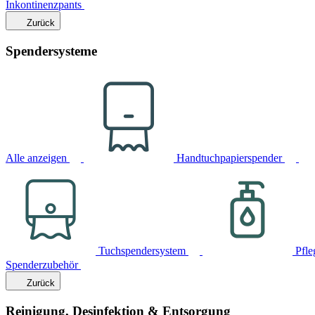
Inkontinenzpants
Zurück
Spendersysteme
Alle anzeigen
Handtuchpapierspender
Tuchspendersystem
Pfle
Spenderzubehör
Zurück
Reinigung, Desinfektion & Entsorgung