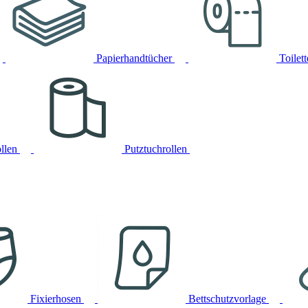
Papierhandtücher
Toilet
llen
Putztuchrollen
Fixierhosen
Bettschutzvorlage