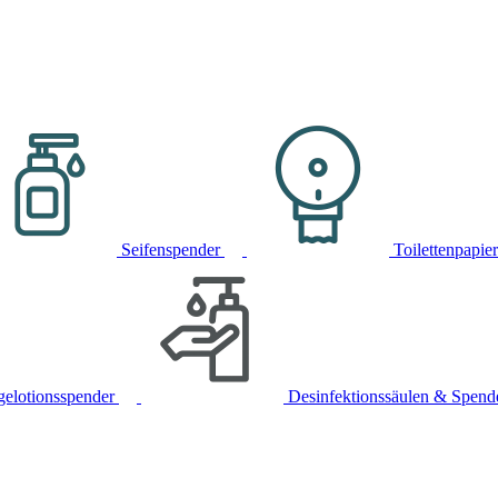
Seifenspender
Toilettenpapie
gelotionsspender
Desinfektionssäulen & Spend