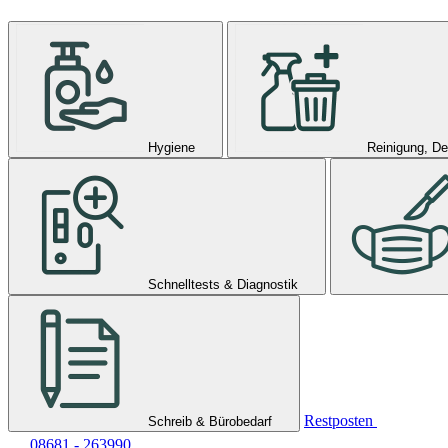
Hygiene
Reinigung, De
Schnelltests & Diagnostik
Restposten
Schreib & Bürobedarf
08681 - 263990