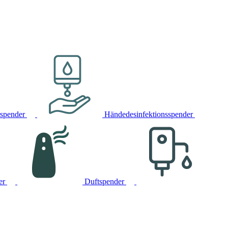
rspender
Händedesinfektionsspender
er
Duftspender