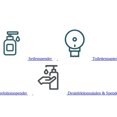
Seifenspender
Toilettenpapie
gelotionsspender
Desinfektionssäulen & Spend