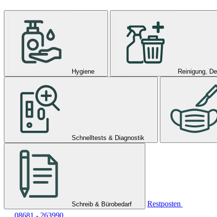
Hygiene
Reinigung, De
Schnelltests & Diagnostik
Restposten
Schreib & Bürobedarf
08681 - 263990