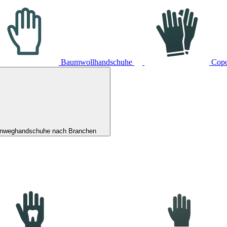
Baumwollhandschuhe
Cop
inweghandschuhe nach Branchen