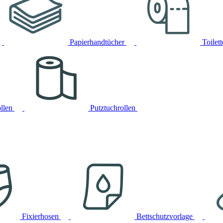
Papierhandtücher
Toilet
llen
Putztuchrollen
Fixierhosen
Bettschutzvorlage