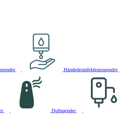
rspender
Händedesinfektionsspender
er
Duftspender