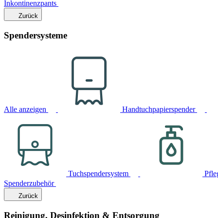
Inkontinenzpants
Zurück
Spendersysteme
Alle anzeigen
Handtuchpapierspender
Tuchspendersystem
Pfle
Spenderzubehör
Zurück
Reinigung, Desinfektion & Entsorgung