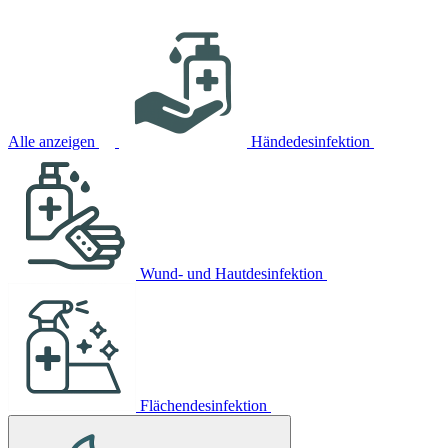
Alle anzeigen
Händedesinfektion
Wund- und Hautdesinfektion
Flächendesinfektion