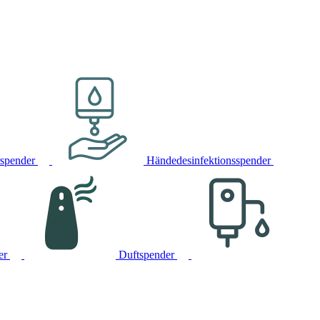
rspender
Händedesinfektionsspender
er
Duftspender