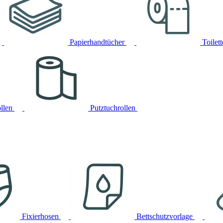
Papierhandtücher
Toilet
llen
Putztuchrollen
Fixierhosen
Bettschutzvorlage