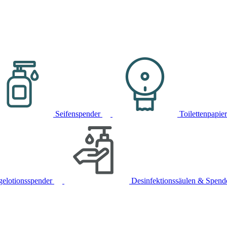
Seifenspender
Toilettenpapie
gelotionsspender
Desinfektionssäulen & Spend