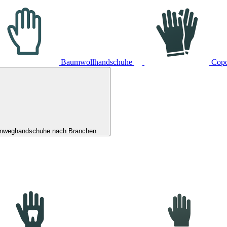
Baumwollhandschuhe
Cop
inweghandschuhe nach Branchen