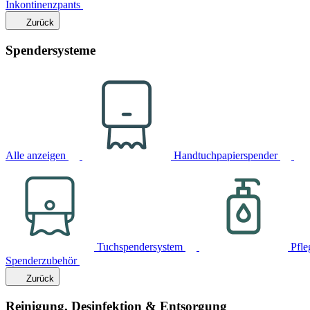
Inkontinenzpants
Zurück
Spendersysteme
Alle anzeigen
Handtuchpapierspender
Tuchspendersystem
Pfle
Spenderzubehör
Zurück
Reinigung, Desinfektion & Entsorgung