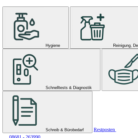
Hygiene
Reinigung, De
Schnelltests & Diagnostik
Restposten
Schreib & Bürobedarf
08681 - 263990