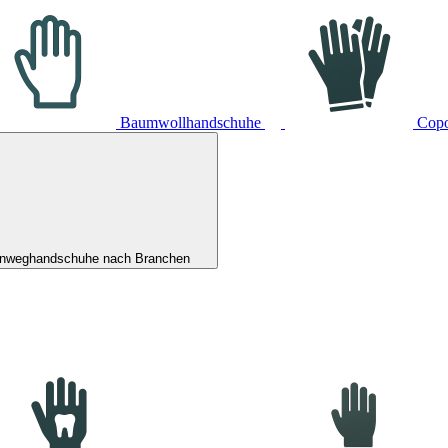
Baumwollhandschuhe
Cop
inweghandschuhe nach Branchen