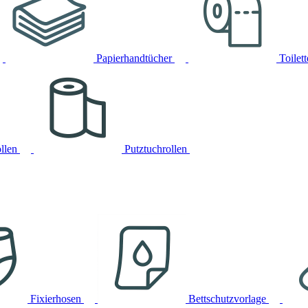
Papierhandtücher
Toilet
llen
Putztuchrollen
Fixierhosen
Bettschutzvorlage