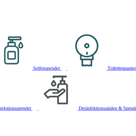
Seifenspender
Toilettenpapie
gelotionsspender
Desinfektionssäulen & Spend