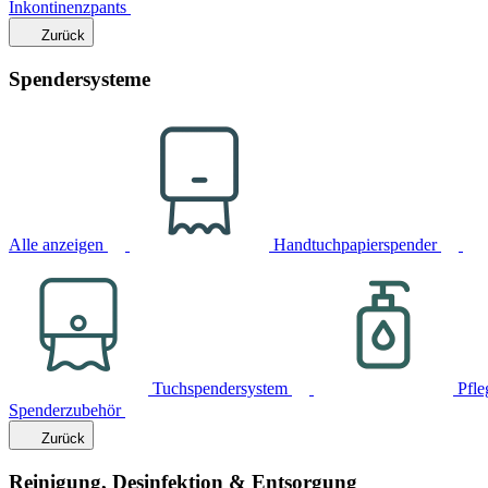
Inkontinenzpants
Zurück
Spendersysteme
Alle anzeigen
Handtuchpapierspender
Tuchspendersystem
Pfle
Spenderzubehör
Zurück
Reinigung, Desinfektion & Entsorgung