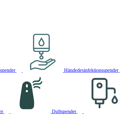
rspender
Händedesinfektionsspender
er
Duftspender