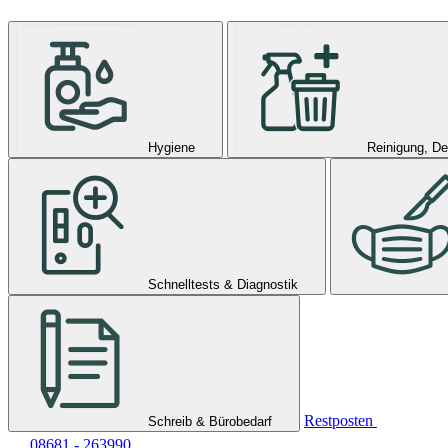
Hygiene
Reinigung, De
Schnelltests & Diagnostik
Restposten
Schreib & Bürobedarf
08681 - 263990