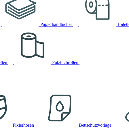
Papierhandtücher
Toilet
llen
Putztuchrollen
Fixierhosen
Bettschutzvorlage