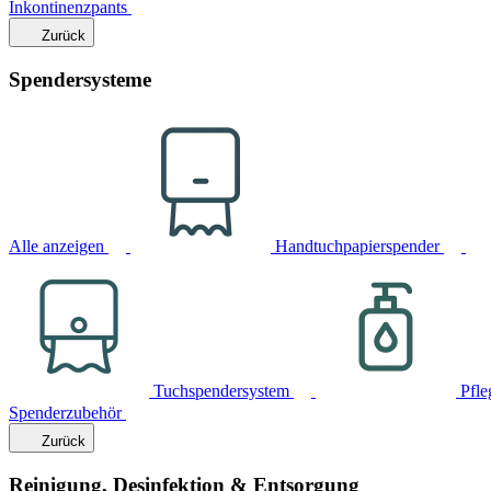
Inkontinenzpants
Zurück
Spendersysteme
Alle anzeigen
Handtuchpapierspender
Tuchspendersystem
Pfle
Spenderzubehör
Zurück
Reinigung, Desinfektion & Entsorgung