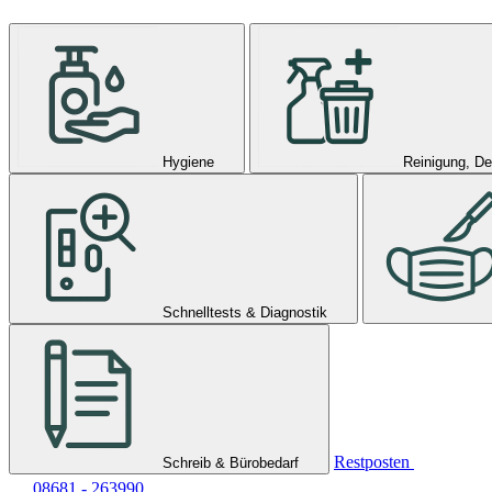
Hygiene
Reinigung, De
Schnelltests & Diagnostik
Restposten
Schreib & Bürobedarf
08681 - 263990