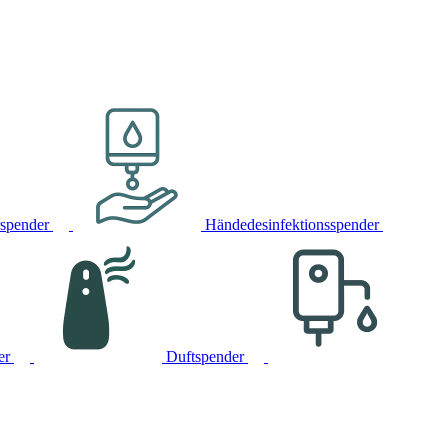
rspender
Händedesinfektionsspender
er
Duftspender