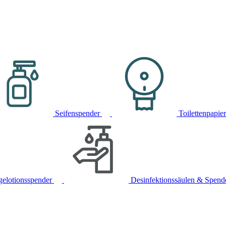
Seifenspender
Toilettenpapie
gelotionsspender
Desinfektionssäulen & Spend