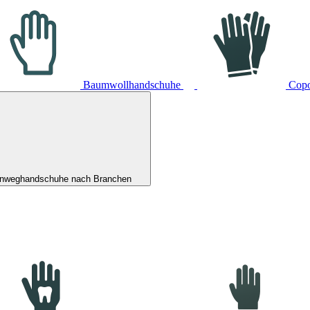
Baumwollhandschuhe
Cop
inweghandschuhe nach Branchen