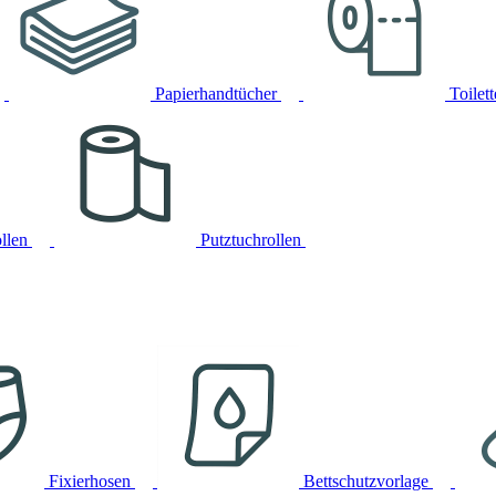
Papierhandtücher
Toilet
llen
Putztuchrollen
Fixierhosen
Bettschutzvorlage