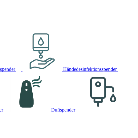
rspender
Händedesinfektionsspender
er
Duftspender