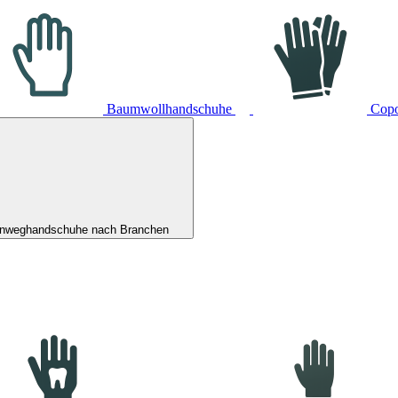
Baumwollhandschuhe
Cop
inweghandschuhe nach Branchen