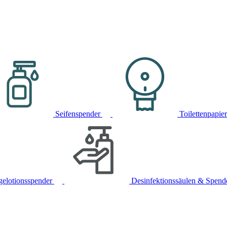
Seifenspender
Toilettenpapie
gelotionsspender
Desinfektionssäulen & Spend