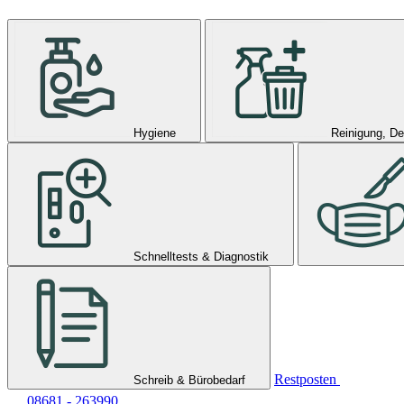
Hygiene
Reinigung, De
Schnelltests & Diagnostik
Restposten
Schreib & Bürobedarf
08681 - 263990