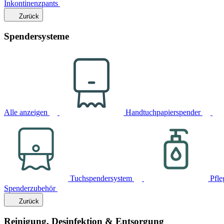
Inkontinenzpants
Zurück
Spendersysteme
Alle anzeigen
Handtuchpapierspender
Tuchspendersystem
Pfle
Spenderzubehör
Zurück
Reinigung, Desinfektion & Entsorgung