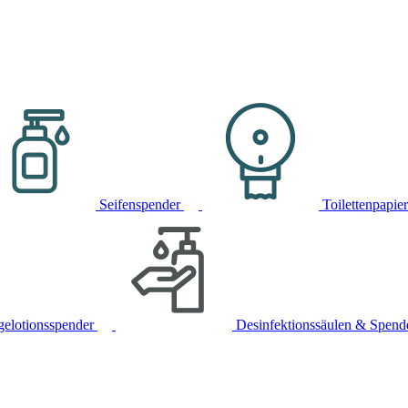
Seifenspender
Toilettenpapie
gelotionsspender
Desinfektionssäulen & Spend