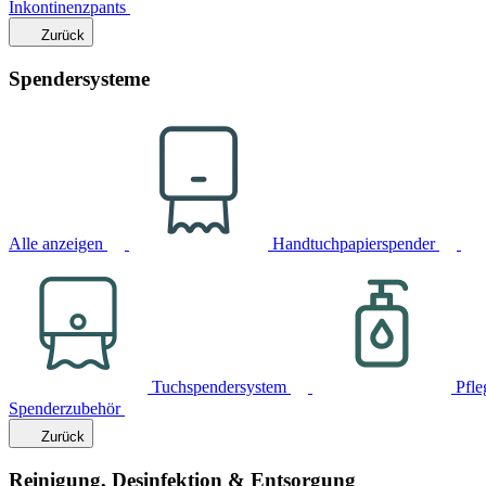
Inkontinenzpants
Zurück
Spendersysteme
Alle anzeigen
Handtuchpapierspender
Tuchspendersystem
Pfle
Spenderzubehör
Zurück
Reinigung, Desinfektion & Entsorgung