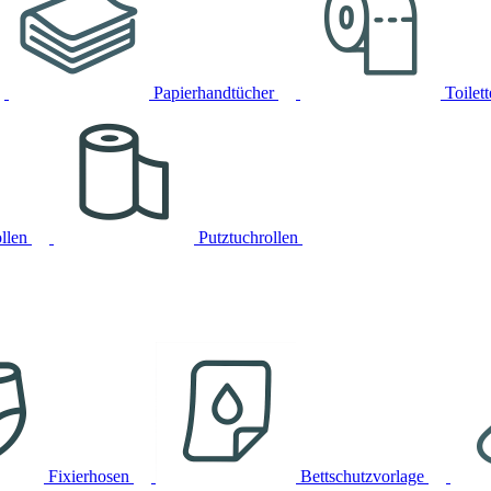
Papierhandtücher
Toilet
llen
Putztuchrollen
Fixierhosen
Bettschutzvorlage