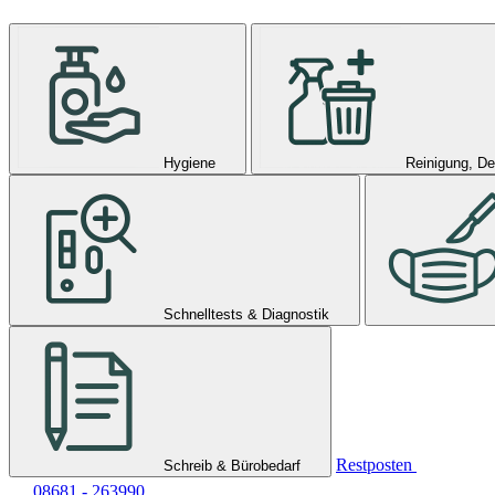
Hygiene
Reinigung, De
Schnelltests & Diagnostik
Restposten
Schreib & Bürobedarf
08681 - 263990