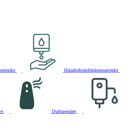
rspender
Händedesinfektionsspender
er
Duftspender