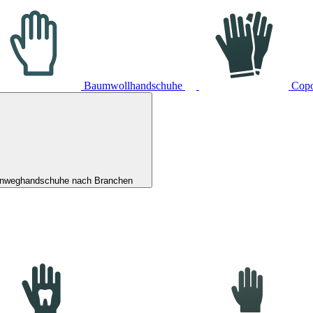
Baumwollhandschuhe
Cop
inweghandschuhe nach Branchen