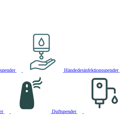
rspender
Händedesinfektionsspender
er
Duftspender