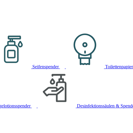
Seifenspender
Toilettenpapie
gelotionsspender
Desinfektionssäulen & Spend