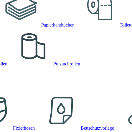
Papierhandtücher
Toilet
llen
Putztuchrollen
Fixierhosen
Bettschutzvorlage