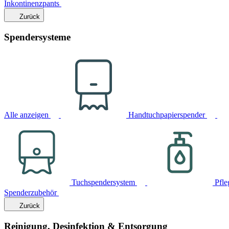
Inkontinenzpants
Zurück
Spendersysteme
Alle anzeigen
Handtuchpapierspender
Tuchspendersystem
Pfle
Spenderzubehör
Zurück
Reinigung, Desinfektion & Entsorgung