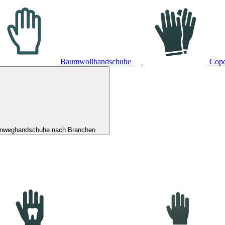
Baumwollhandschuhe
Cop
inweghandschuhe nach Branchen