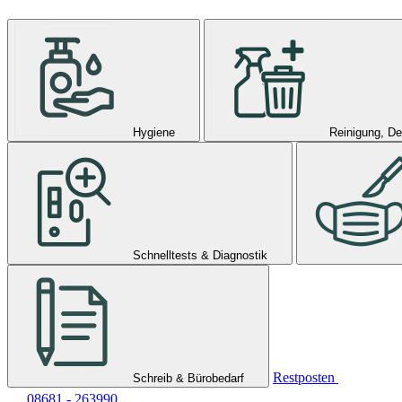
Hygiene
Reinigung, De
Schnelltests & Diagnostik
Restposten
Schreib & Bürobedarf
08681 - 263990