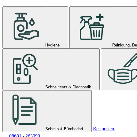
Hygiene
Reinigung, De
Schnelltests & Diagnostik
Restposten
Schreib & Bürobedarf
08681 - 263990