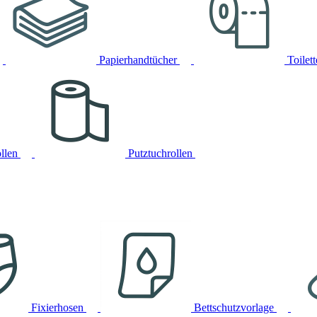
Papierhandtücher
Toilet
llen
Putztuchrollen
Fixierhosen
Bettschutzvorlage