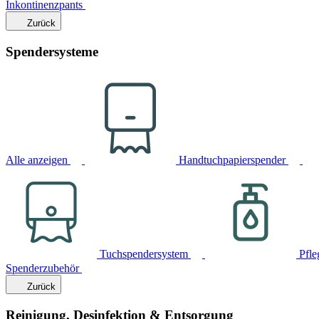
Inkontinenzpants
Zurück
Spendersysteme
Alle anzeigen
Handtuchpapierspender
Tuchspendersystem
Pfle
Spenderzubehör
Zurück
Reinigung, Desinfektion & Entsorgung