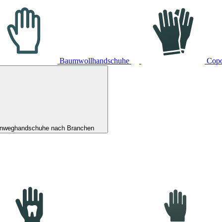
Baumwollhandschuhe
Cop
inweghandschuhe nach Branchen