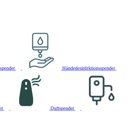
rspender
Händedesinfektionsspender
er
Duftspender