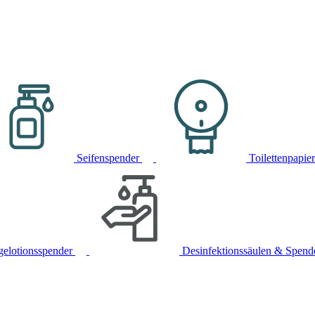
Seifenspender
Toilettenpapie
gelotionsspender
Desinfektionssäulen & Spend