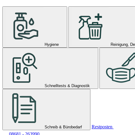
Hygiene
Reinigung, De
Schnelltests & Diagnostik
Restposten
Schreib & Bürobedarf
08681 - 263990