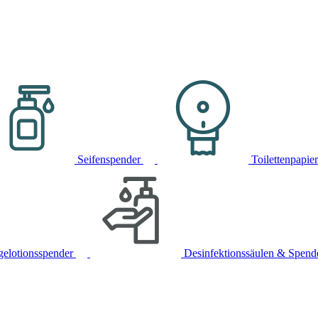
Seifenspender
Toilettenpapie
gelotionsspender
Desinfektionssäulen & Spend