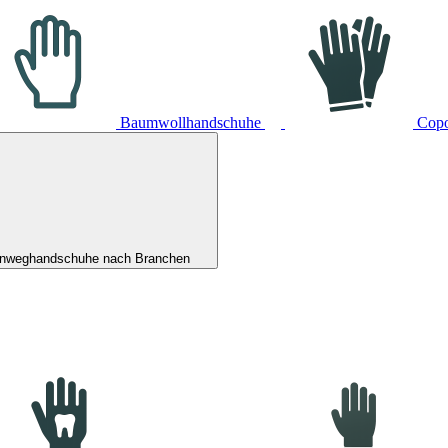
Baumwollhandschuhe
Cop
inweghandschuhe nach Branchen