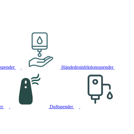
rspender
Händedesinfektionsspender
er
Duftspender