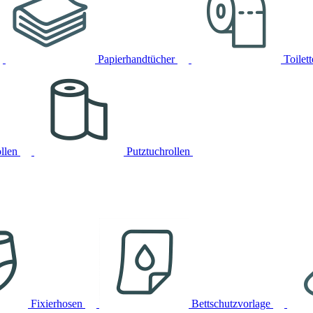
Papierhandtücher
Toilet
llen
Putztuchrollen
Fixierhosen
Bettschutzvorlage