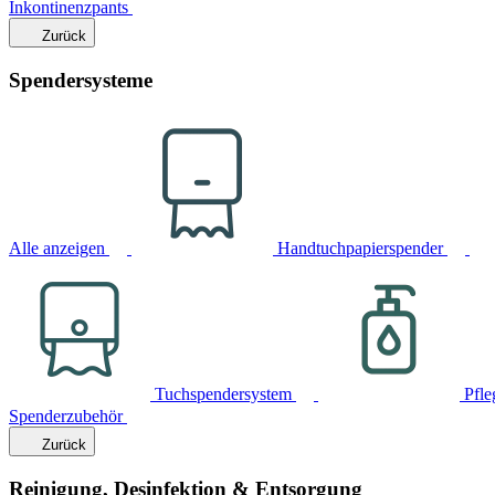
Inkontinenzpants
Zurück
Spendersysteme
Alle anzeigen
Handtuchpapierspender
Tuchspendersystem
Pfle
Spenderzubehör
Zurück
Reinigung, Desinfektion & Entsorgung