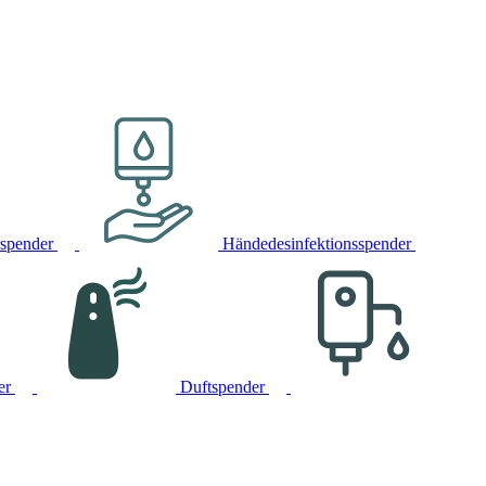
rspender
Händedesinfektionsspender
er
Duftspender