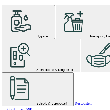
Hygiene
Reinigung, De
Schnelltests & Diagnostik
Restposten
Schreib & Bürobedarf
08681 - 263990