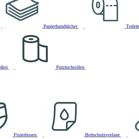
Papierhandtücher
Toilet
llen
Putztuchrollen
Fixierhosen
Bettschutzvorlage