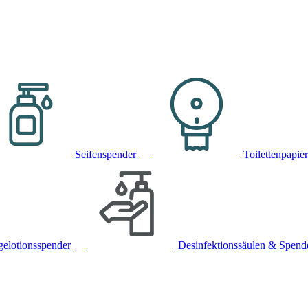
Seifenspender
Toilettenpapie
gelotionsspender
Desinfektionssäulen & Spend