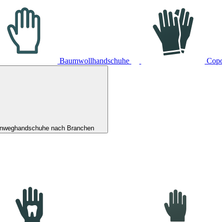
Baumwollhandschuhe
Cop
inweghandschuhe nach Branchen