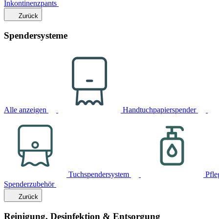
Inkontinenzpants
Zurück
Spendersysteme
Alle anzeigen
Handtuchpapierspender
Tuchspendersystem
Pfle
Spenderzubehör
Zurück
Reinigung, Desinfektion & Entsorgung