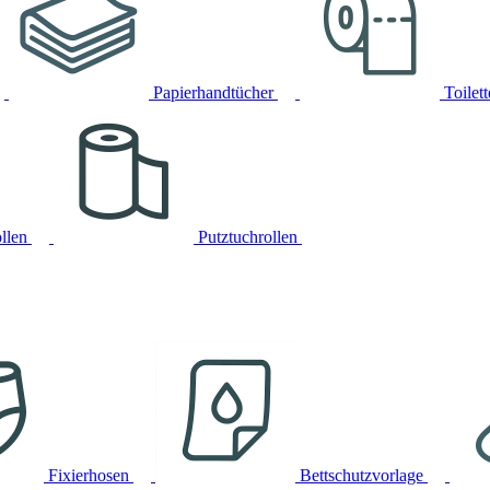
Papierhandtücher
Toilet
llen
Putztuchrollen
Fixierhosen
Bettschutzvorlage