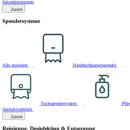
Inkontinenzpants
Zurück
Spendersysteme
Alle anzeigen
Handtuchpapierspender
Tuchspendersystem
Pfle
Spenderzubehör
Zurück
Reinigung, Desinfektion & Entsorgung