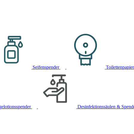
Seifenspender
Toilettenpapie
gelotionsspender
Desinfektionssäulen & Spend