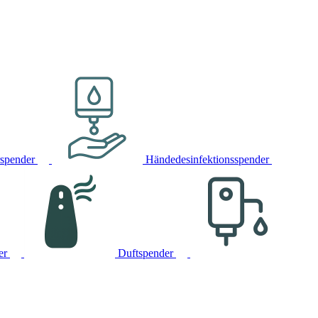
rspender
Händedesinfektionsspender
er
Duftspender