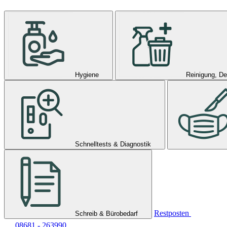
Hygiene
Reinigung, De
Schnelltests & Diagnostik
Restposten
Schreib & Bürobedarf
08681 - 263990