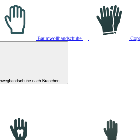
Baumwollhandschuhe
Cop
inweghandschuhe nach Branchen