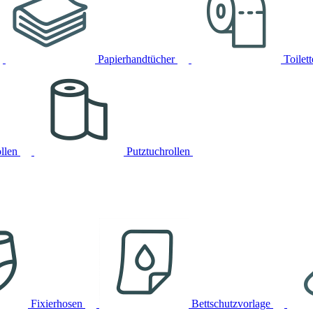
Papierhandtücher
Toilet
llen
Putztuchrollen
Fixierhosen
Bettschutzvorlage