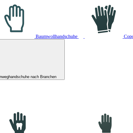
Baumwollhandschuhe
Cop
inweghandschuhe nach Branchen