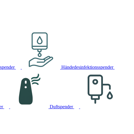
rspender
Händedesinfektionsspender
er
Duftspender