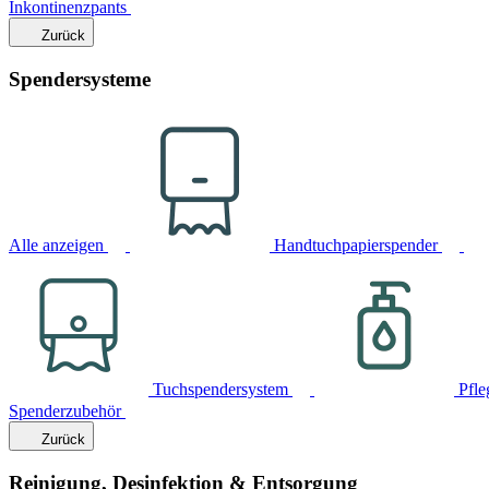
Inkontinenzpants
Zurück
Spendersysteme
Alle anzeigen
Handtuchpapierspender
Tuchspendersystem
Pfle
Spenderzubehör
Zurück
Reinigung, Desinfektion & Entsorgung