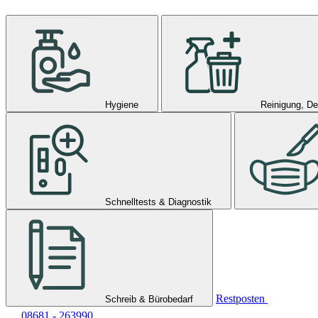
Hygiene
Reinigung, De
Schnelltests & Diagnostik
Restposten
Schreib & Bürobedarf
08681 - 263990