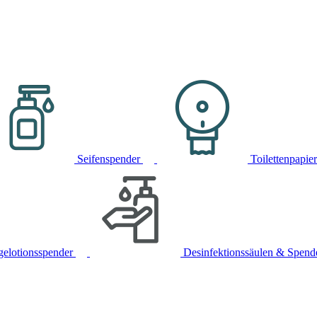
Seifenspender
Toilettenpapie
gelotionsspender
Desinfektionssäulen & Spend