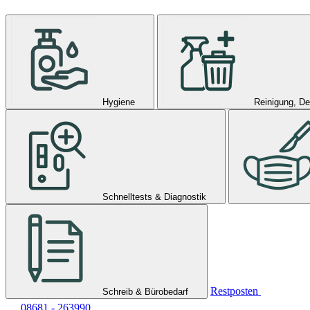
Hygiene
Reinigung, De
Schnelltests & Diagnostik
Restposten
Schreib & Bürobedarf
08681 - 263990