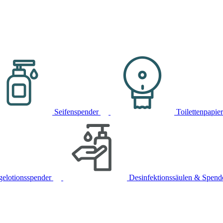
Seifenspender
Toilettenpapie
gelotionsspender
Desinfektionssäulen & Spend