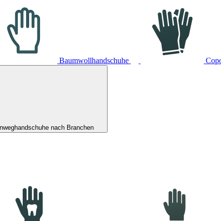
Baumwollhandschuhe
Cop
inweghandschuhe nach Branchen