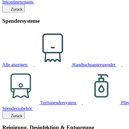
Inkontinenzpants
Zurück
Spendersysteme
Alle anzeigen
Handtuchpapierspender
Tuchspendersystem
Pfle
Spenderzubehör
Zurück
Reinigung, Desinfektion & Entsorgung