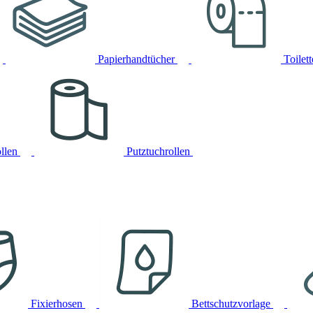
Papierhandtücher
Toilet
llen
Putztuchrollen
Fixierhosen
Bettschutzvorlage