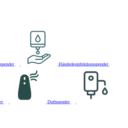
rspender
Händedesinfektionsspender
er
Duftspender