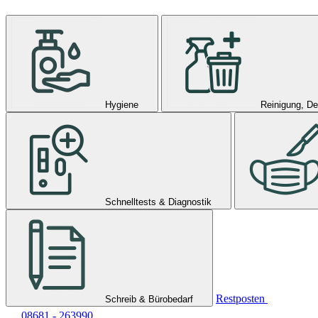
Hygiene
Reinigung, De
Schnelltests & Diagnostik
Restposten
Schreib & Bürobedarf
08681 - 263990