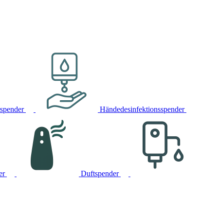
rspender
Händedesinfektionsspender
er
Duftspender