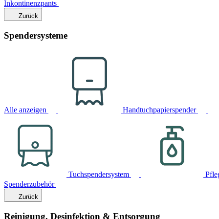
Inkontinenzpants
Zurück
Spendersysteme
Alle anzeigen
Handtuchpapierspender
Tuchspendersystem
Pfle
Spenderzubehör
Zurück
Reinigung, Desinfektion & Entsorgung