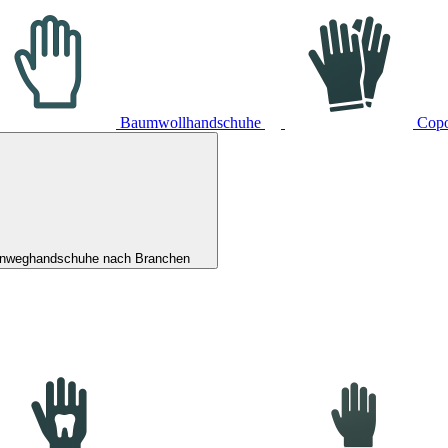
Baumwollhandschuhe
Cop
inweghandschuhe nach Branchen