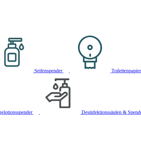
Seifenspender
Toilettenpapie
gelotionsspender
Desinfektionssäulen & Spend