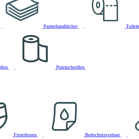
Papierhandtücher
Toilet
llen
Putztuchrollen
Fixierhosen
Bettschutzvorlage