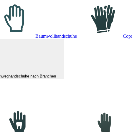
Baumwollhandschuhe
Cop
inweghandschuhe nach Branchen