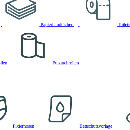
Papierhandtücher
Toilet
llen
Putztuchrollen
Fixierhosen
Bettschutzvorlage