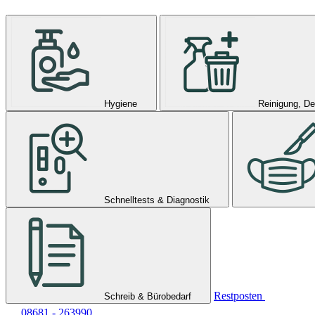
Hygiene
Reinigung, De
Schnelltests & Diagnostik
Restposten
Schreib & Bürobedarf
08681 - 263990