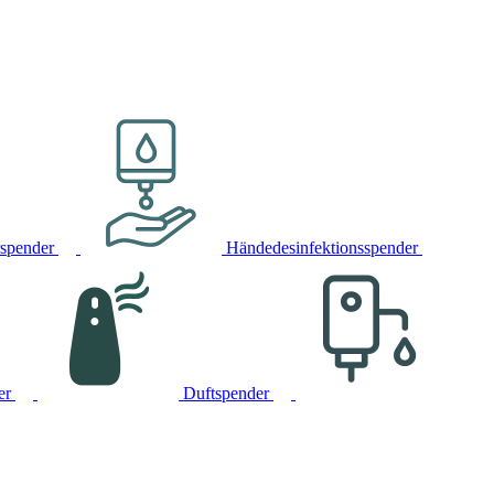
rspender
Händedesinfektionsspender
er
Duftspender