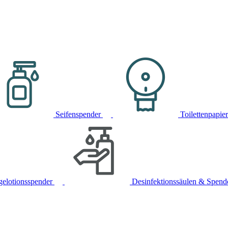
Seifenspender
Toilettenpapie
gelotionsspender
Desinfektionssäulen & Spend