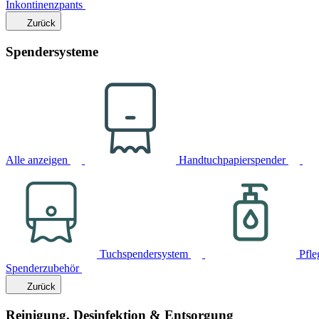
Inkontinenzpants
Zurück
Spendersysteme
Alle anzeigen
Handtuchpapierspender
Tuchspendersystem
Pfle
Spenderzubehör
Zurück
Reinigung, Desinfektion & Entsorgung