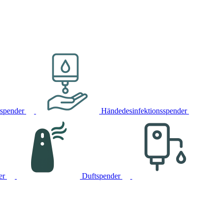
rspender
Händedesinfektionsspender
er
Duftspender