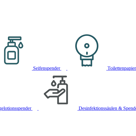
Seifenspender
Toilettenpapie
gelotionsspender
Desinfektionssäulen & Spend