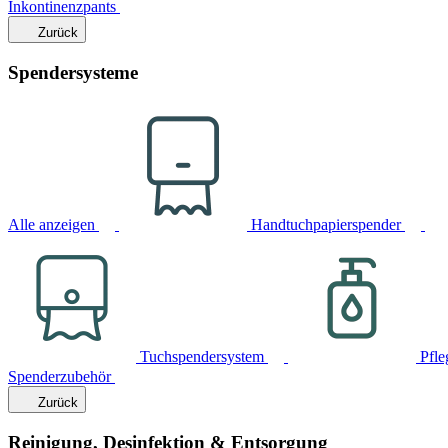
Inkontinenzpants
Zurück
Spendersysteme
Alle anzeigen
Handtuchpapierspender
Tuchspendersystem
Pfle
Spenderzubehör
Zurück
Reinigung, Desinfektion & Entsorgung