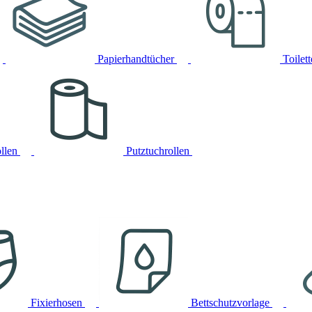
Papierhandtücher
Toilet
llen
Putztuchrollen
Fixierhosen
Bettschutzvorlage