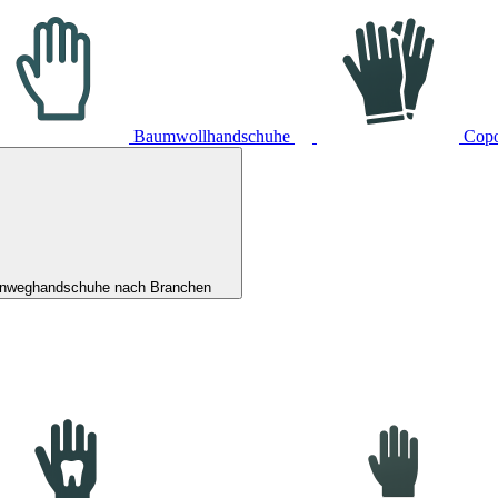
Baumwollhandschuhe
Cop
inweghandschuhe nach Branchen