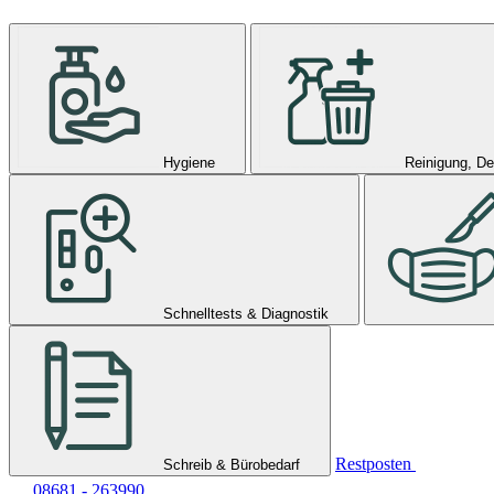
Hygiene
Reinigung, De
Schnelltests & Diagnostik
Restposten
Schreib & Bürobedarf
08681 - 263990