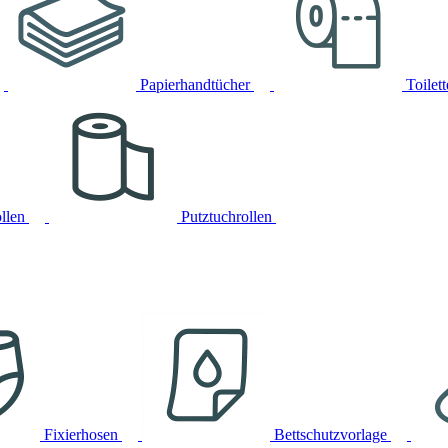
Papierhandtücher
Toilet
llen
Putztuchrollen
Fixierhosen
Bettschutzvorlage