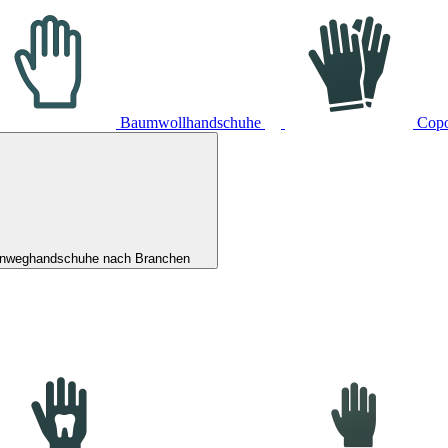
Baumwollhandschuhe
Cop
inweghandschuhe nach Branchen