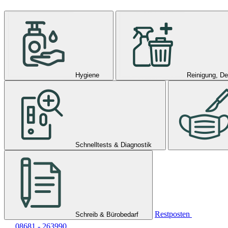
Hygiene
Reinigung, De
Schnelltests & Diagnostik
Restposten
Schreib & Bürobedarf
08681 - 263990