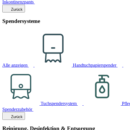
Inkontinenzpants
Zurück
Spendersysteme
Alle anzeigen
Handtuchpapierspender
Tuchspendersystem
Pfle
Spenderzubehör
Zurück
Reinigung, Desinfektion & Entsorgung