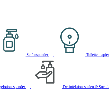
Seifenspender
Toilettenpapie
gelotionsspender
Desinfektionssäulen & Spend