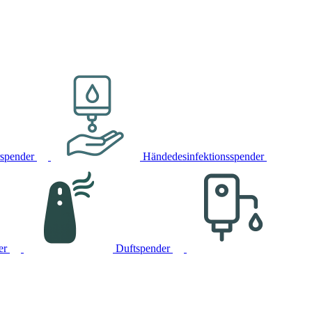
rspender
Händedesinfektionsspender
er
Duftspender