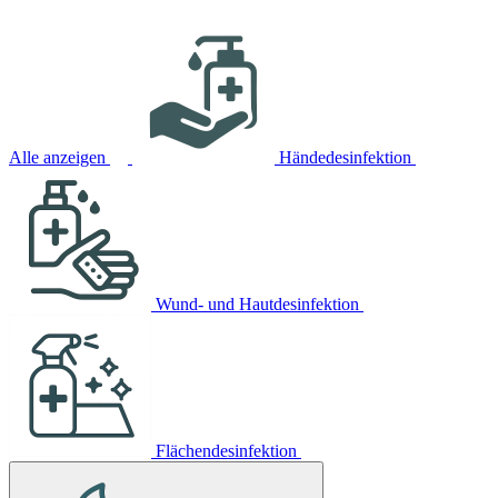
Alle anzeigen
Händedesinfektion
Wund- und Hautdesinfektion
Flächendesinfektion