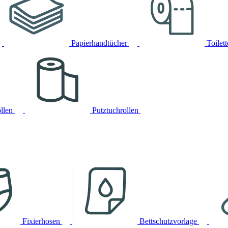
Papierhandtücher
Toilet
llen
Putztuchrollen
Fixierhosen
Bettschutzvorlage