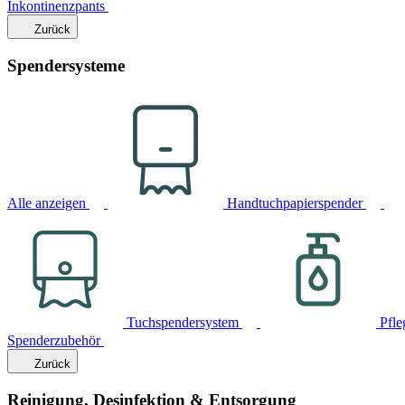
Inkontinenzpants
Zurück
Spendersysteme
Alle anzeigen
Handtuchpapierspender
Tuchspendersystem
Pfle
Spenderzubehör
Zurück
Reinigung, Desinfektion & Entsorgung