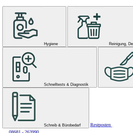
Hygiene
Reinigung, De
Schnelltests & Diagnostik
Restposten
Schreib & Bürobedarf
08681 - 263990