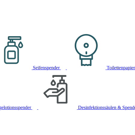
Seifenspender
Toilettenpapie
gelotionsspender
Desinfektionssäulen & Spend