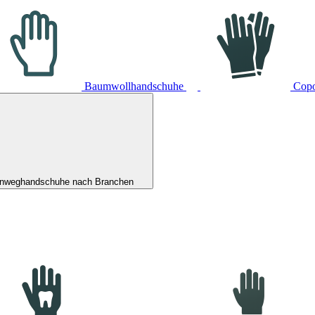
Baumwollhandschuhe
Cop
inweghandschuhe nach Branchen