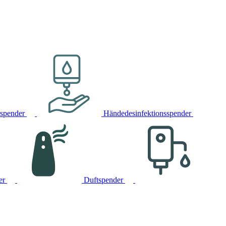
rspender
Händedesinfektionsspender
er
Duftspender