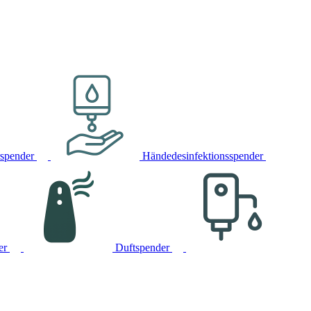
rspender
Händedesinfektionsspender
er
Duftspender