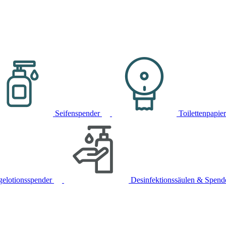
Seifenspender
Toilettenpapie
gelotionsspender
Desinfektionssäulen & Spend