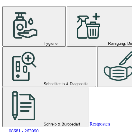
Hygiene
Reinigung, De
Schnelltests & Diagnostik
Restposten
Schreib & Bürobedarf
08681 - 263990