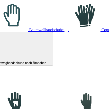
Baumwollhandschuhe
Cop
inweghandschuhe nach Branchen