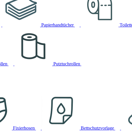
Papierhandtücher
Toilet
llen
Putztuchrollen
Fixierhosen
Bettschutzvorlage