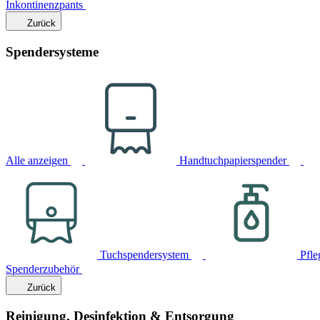
Inkontinenzpants
Zurück
Spendersysteme
Alle anzeigen
Handtuchpapierspender
Tuchspendersystem
Pfle
Spenderzubehör
Zurück
Reinigung, Desinfektion & Entsorgung