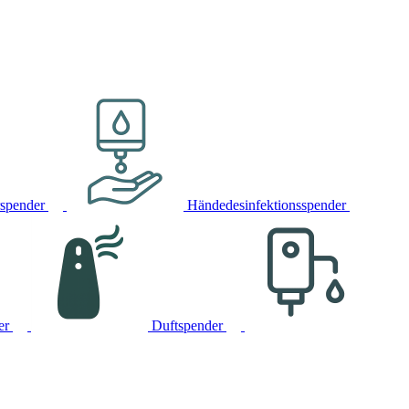
rspender
Händedesinfektionsspender
er
Duftspender