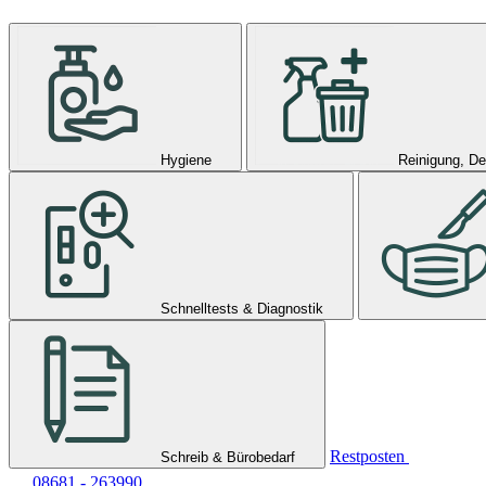
Hygiene
Reinigung, De
Schnelltests & Diagnostik
Restposten
Schreib & Bürobedarf
08681 - 263990