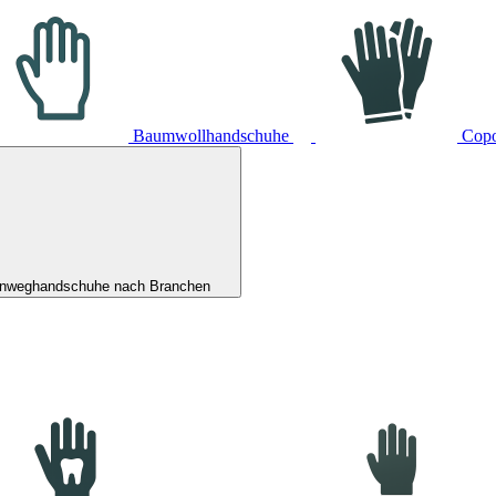
Baumwollhandschuhe
Cop
inweghandschuhe nach Branchen