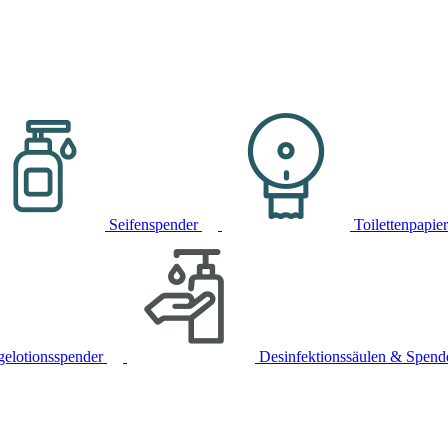
Seifenspender
Toilettenpapie
gelotionsspender
Desinfektionssäulen & Spend