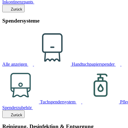
Inkontinenzpants
Zurück
Spendersysteme
Alle anzeigen
Handtuchpapierspender
Tuchspendersystem
Pfle
Spenderzubehör
Zurück
Reinigung, Desinfektion & Entsorgung