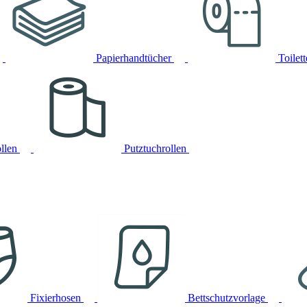
Papierhandtücher
Toilet
llen
Putztuchrollen
Fixierhosen
Bettschutzvorlage