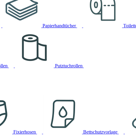
Papierhandtücher
Toilet
llen
Putztuchrollen
Fixierhosen
Bettschutzvorlage