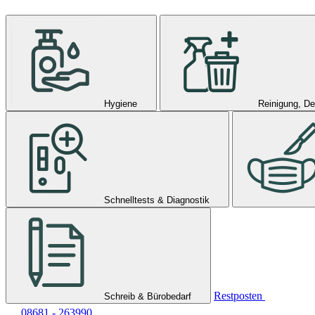
Hygiene
Reinigung, De
Schnelltests & Diagnostik
Restposten
Schreib & Bürobedarf
08681 - 263990