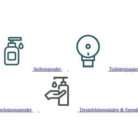
Seifenspender
Toilettenpapie
gelotionsspender
Desinfektionssäulen & Spend