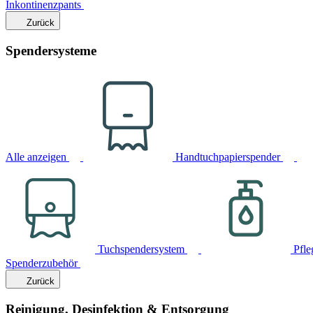
Inkontinenzpants
Zurück
Spendersysteme
Alle anzeigen
Handtuchpapierspender
Tuchspendersystem
Pfle
Spenderzubehör
Zurück
Reinigung, Desinfektion & Entsorgung