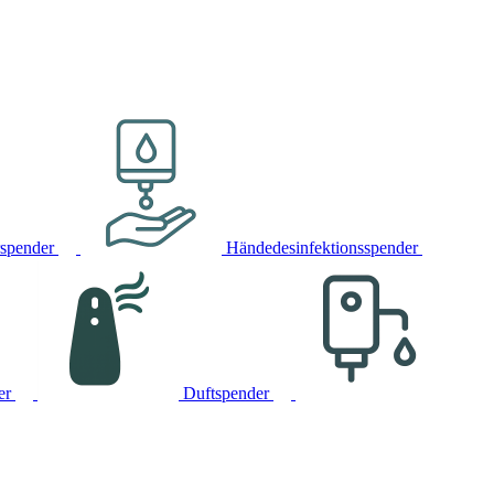
rspender
Händedesinfektionsspender
er
Duftspender