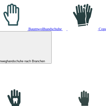
Baumwollhandschuhe
Cop
inweghandschuhe nach Branchen