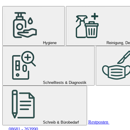
Hygiene
Reinigung, De
Schnelltests & Diagnostik
Restposten
Schreib & Bürobedarf
08681 - 263990