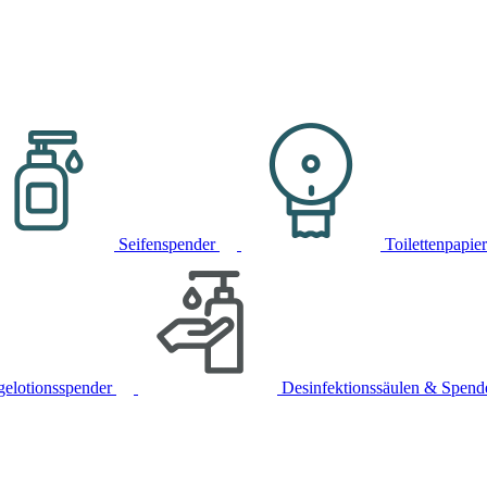
Seifenspender
Toilettenpapie
gelotionsspender
Desinfektionssäulen & Spend