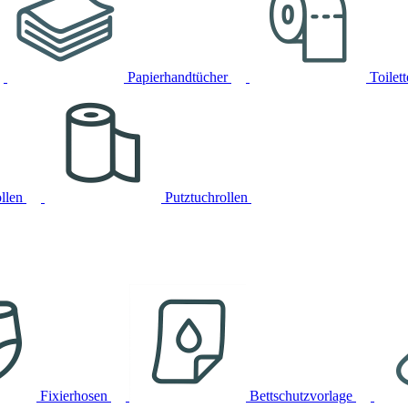
Papierhandtücher
Toilet
llen
Putztuchrollen
Fixierhosen
Bettschutzvorlage