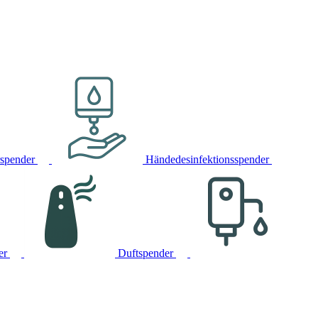
rspender
Händedesinfektionsspender
er
Duftspender