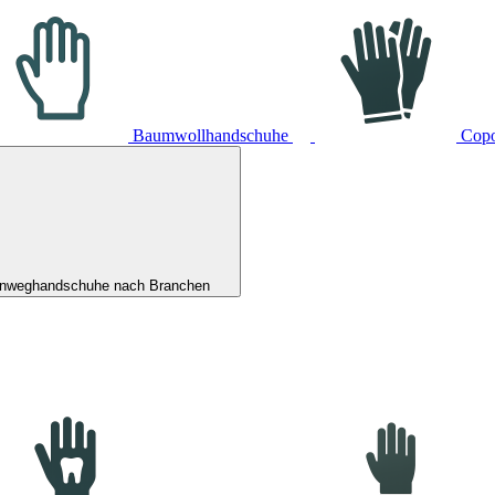
Baumwollhandschuhe
Cop
inweghandschuhe nach Branchen