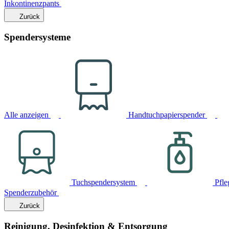
Inkontinenzpants
Zurück
Spendersysteme
Alle anzeigen
Handtuchpapierspender
Tuchspendersystem
Pfle
Spenderzubehör
Zurück
Reinigung, Desinfektion & Entsorgung