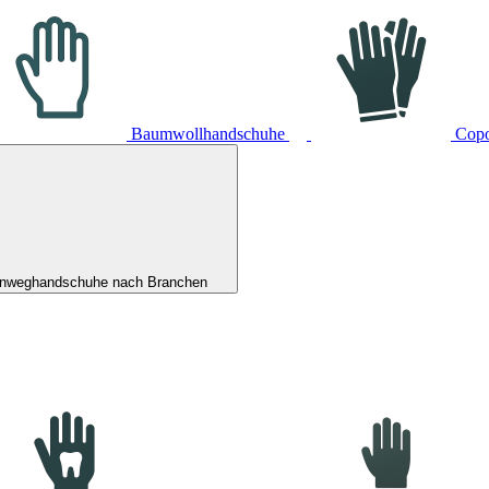
Baumwollhandschuhe
Cop
inweghandschuhe nach Branchen