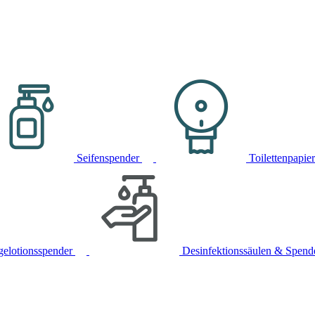
Seifenspender
Toilettenpapie
gelotionsspender
Desinfektionssäulen & Spend