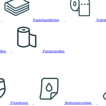
Papierhandtücher
Toilet
llen
Putztuchrollen
Fixierhosen
Bettschutzvorlage