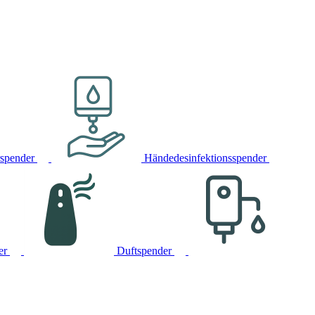
rspender
Händedesinfektionsspender
er
Duftspender