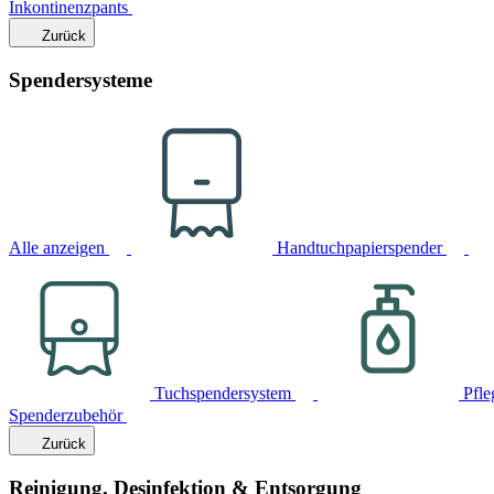
Inkontinenzpants
Zurück
Spendersysteme
Alle anzeigen
Handtuchpapierspender
Tuchspendersystem
Pfle
Spenderzubehör
Zurück
Reinigung, Desinfektion & Entsorgung