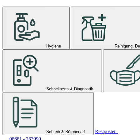
Hygiene
Reinigung, De
Schnelltests & Diagnostik
Restposten
Schreib & Bürobedarf
08681 - 263990