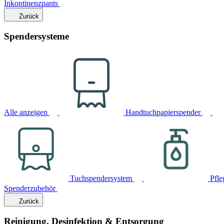
Inkontinenzpants
Zurück
Spendersysteme
Alle anzeigen
Handtuchpapierspender
Tuchspendersystem
Pfle
Spenderzubehör
Zurück
Reinigung, Desinfektion & Entsorgung