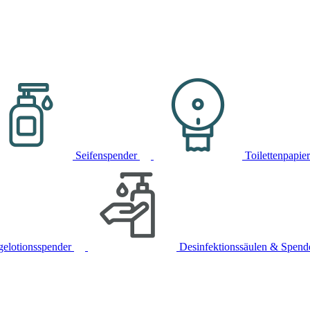
Seifenspender
Toilettenpapie
gelotionsspender
Desinfektionssäulen & Spend