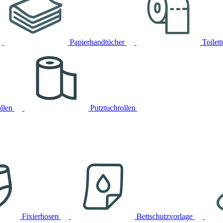
Papierhandtücher
Toilet
llen
Putztuchrollen
Fixierhosen
Bettschutzvorlage