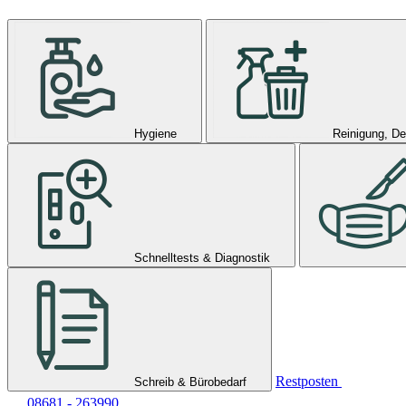
Hygiene
Reinigung, De
Schnelltests & Diagnostik
Restposten
Schreib & Bürobedarf
08681 - 263990