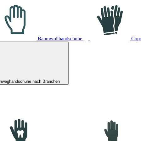
Baumwollhandschuhe
Cop
inweghandschuhe nach Branchen