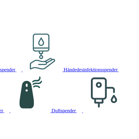
rspender
Händedesinfektionsspender
er
Duftspender