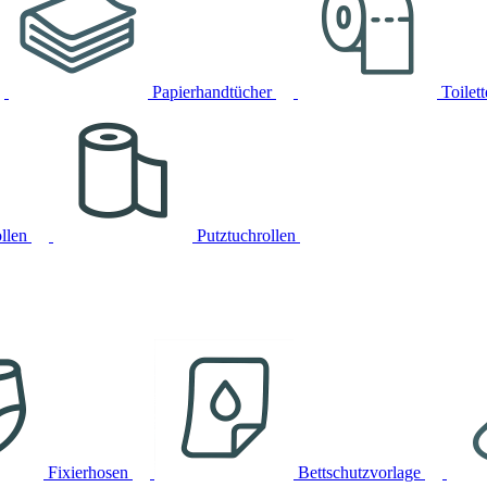
Papierhandtücher
Toilet
llen
Putztuchrollen
Fixierhosen
Bettschutzvorlage