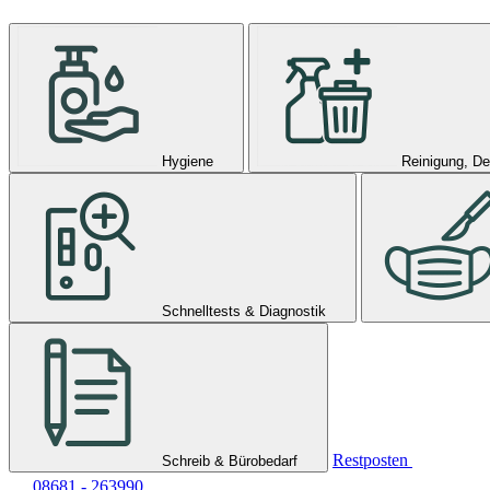
Hygiene
Reinigung, De
Schnelltests & Diagnostik
Restposten
Schreib & Bürobedarf
08681 - 263990