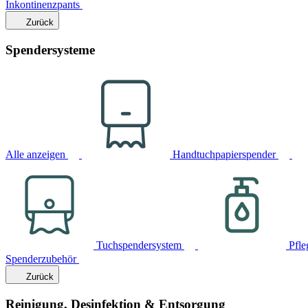
Inkontinenzpants
Zurück
Spendersysteme
Alle anzeigen
Handtuchpapierspender
Tuchspendersystem
Pfle
Spenderzubehör
Zurück
Reinigung, Desinfektion & Entsorgung