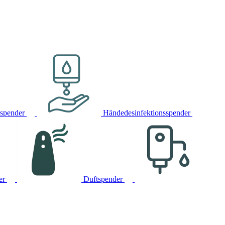
rspender
Händedesinfektionsspender
er
Duftspender