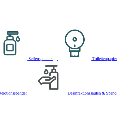
Seifenspender
Toilettenpapie
gelotionsspender
Desinfektionssäulen & Spend