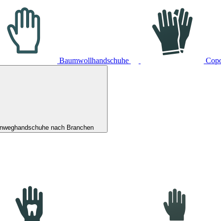
Baumwollhandschuhe
Cop
inweghandschuhe nach Branchen