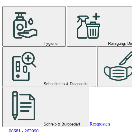
Hygiene
Reinigung, De
Schnelltests & Diagnostik
Restposten
Schreib & Bürobedarf
08681 - 263990