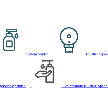
Seifenspender
Toilettenpapie
gelotionsspender
Desinfektionssäulen & Spend