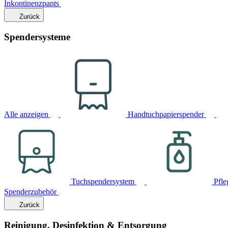
Inkontinenzpants
Zurück
Spendersysteme
Alle anzeigen
Handtuchpapierspender
Tuchspendersystem
Pfle
Spenderzubehör
Zurück
Reinigung, Desinfektion & Entsorgung