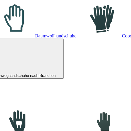
Baumwollhandschuhe
Cop
inweghandschuhe nach Branchen