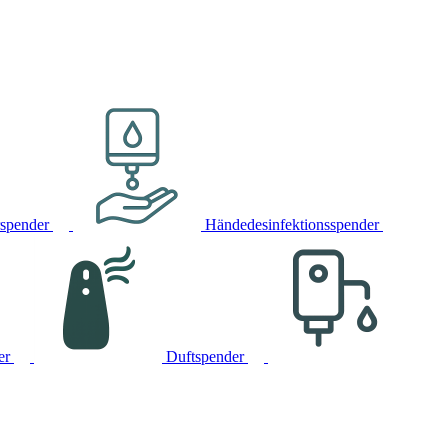
rspender
Händedesinfektionsspender
er
Duftspender