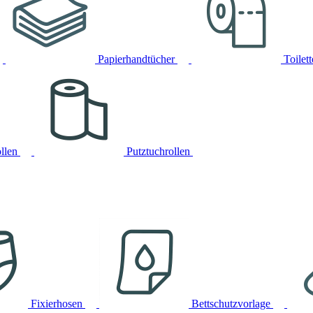
Papierhandtücher
Toilet
llen
Putztuchrollen
Fixierhosen
Bettschutzvorlage