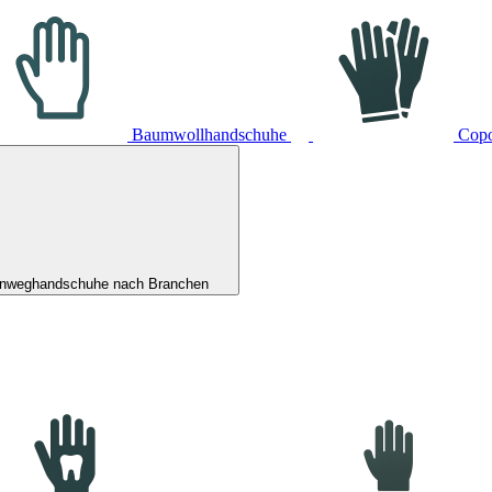
Baumwollhandschuhe
Cop
inweghandschuhe nach Branchen