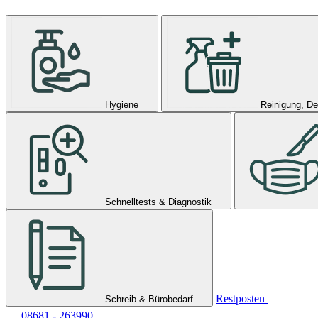
Hygiene
Reinigung, De
Schnelltests & Diagnostik
Restposten
Schreib & Bürobedarf
08681 - 263990