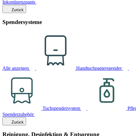
Inkontinenzpants
Zurück
Spendersysteme
Alle anzeigen
Handtuchpapierspender
Tuchspendersystem
Pfle
Spenderzubehör
Zurück
Reinigung, Desinfektion & Entsorgung