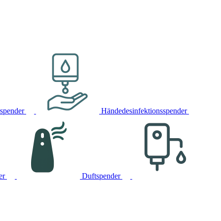
rspender
Händedesinfektionsspender
er
Duftspender