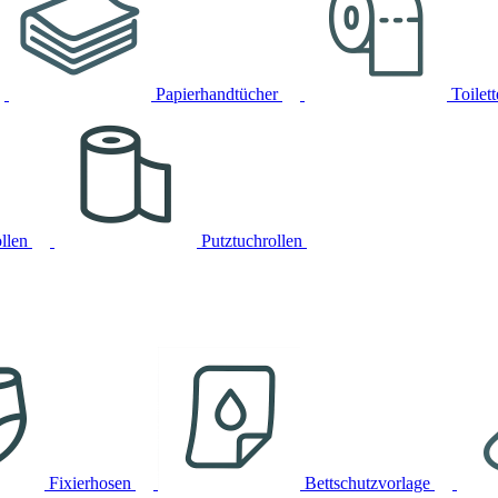
Papierhandtücher
Toilet
llen
Putztuchrollen
Fixierhosen
Bettschutzvorlage