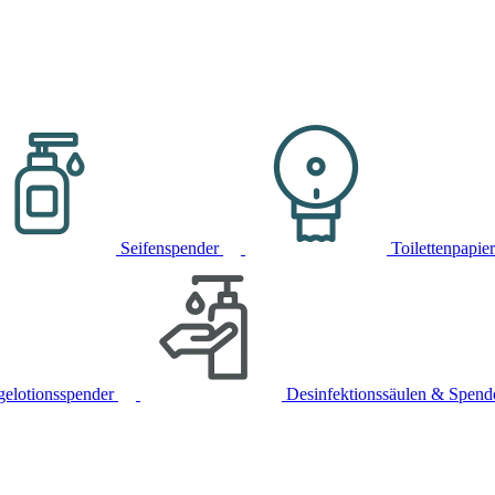
Seifenspender
Toilettenpapie
gelotionsspender
Desinfektionssäulen & Spend