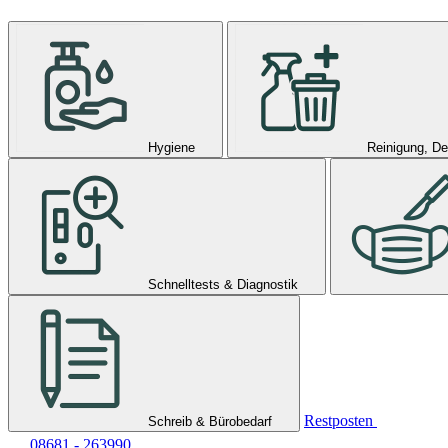
Hygiene
Reinigung, De
Schnelltests & Diagnostik
Restposten
Schreib & Bürobedarf
08681 - 263990