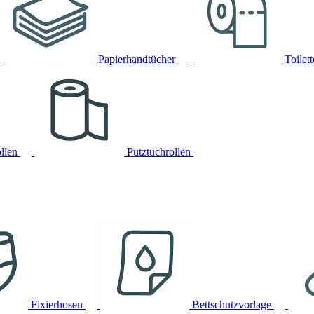
Papierhandtücher
Toilet
llen
Putztuchrollen
Fixierhosen
Bettschutzvorlage