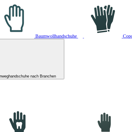
Baumwollhandschuhe
Cop
inweghandschuhe nach Branchen