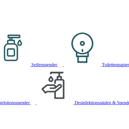
Seifenspender
Toilettenpapie
gelotionsspender
Desinfektionssäulen & Spend