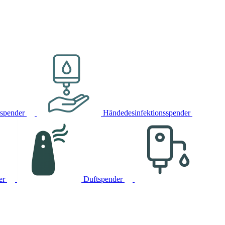
rspender
Händedesinfektionsspender
er
Duftspender