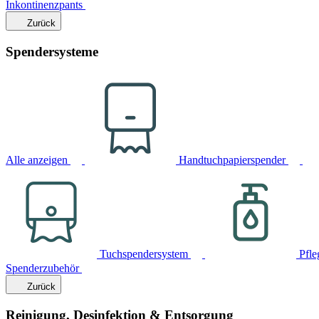
Inkontinenzpants
Zurück
Spendersysteme
Alle anzeigen
Handtuchpapierspender
Tuchspendersystem
Pfle
Spenderzubehör
Zurück
Reinigung, Desinfektion & Entsorgung