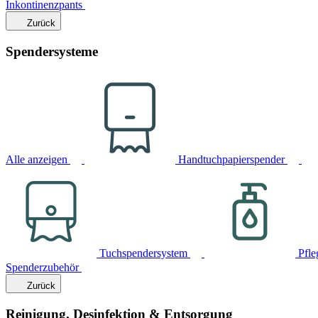
Inkontinenzpants
Zurück
Spendersysteme
Alle anzeigen
Handtuchpapierspender
Tuchspendersystem
Pfle
Spenderzubehör
Zurück
Reinigung, Desinfektion & Entsorgung