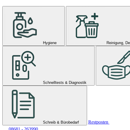
Hygiene
Reinigung, De
Schnelltests & Diagnostik
Restposten
Schreib & Bürobedarf
08681 - 263990