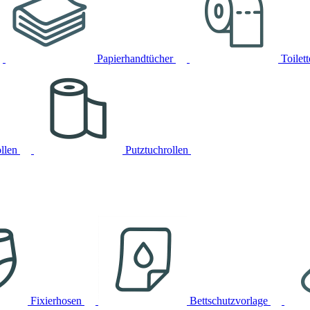
Papierhandtücher
Toilet
llen
Putztuchrollen
Fixierhosen
Bettschutzvorlage