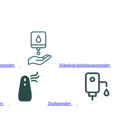
rspender
Händedesinfektionsspender
er
Duftspender