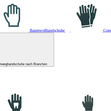
Baumwollhandschuhe
Cop
inweghandschuhe nach Branchen