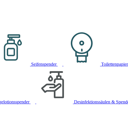
Seifenspender
Toilettenpapie
gelotionsspender
Desinfektionssäulen & Spend