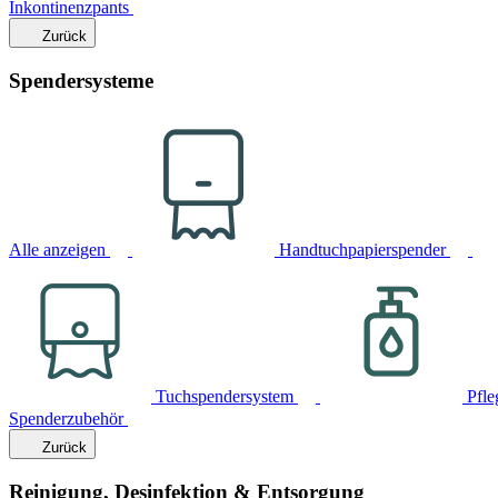
Inkontinenzpants
Zurück
Spendersysteme
Alle anzeigen
Handtuchpapierspender
Tuchspendersystem
Pfle
Spenderzubehör
Zurück
Reinigung, Desinfektion & Entsorgung