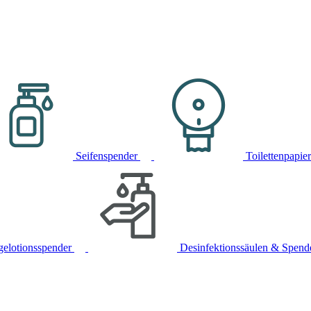
Seifenspender
Toilettenpapie
gelotionsspender
Desinfektionssäulen & Spend