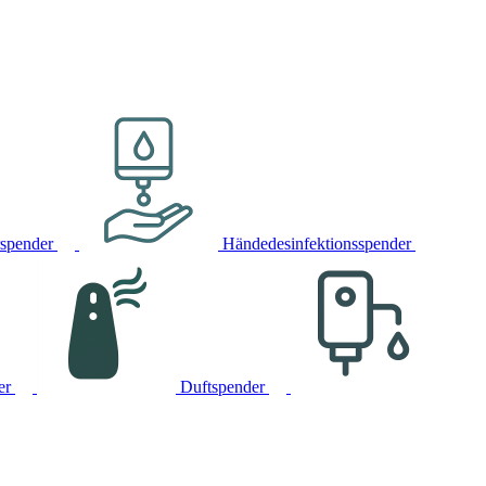
rspender
Händedesinfektionsspender
er
Duftspender