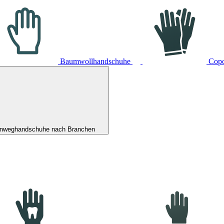
Baumwollhandschuhe
Cop
inweghandschuhe nach Branchen