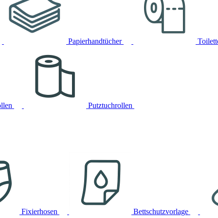
Papierhandtücher
Toilet
llen
Putztuchrollen
Fixierhosen
Bettschutzvorlage