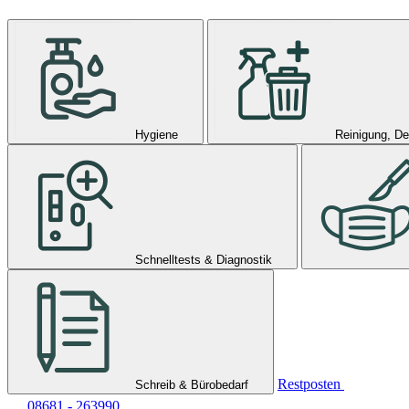
Hygiene
Reinigung, De
Schnelltests & Diagnostik
Restposten
Schreib & Bürobedarf
08681 - 263990