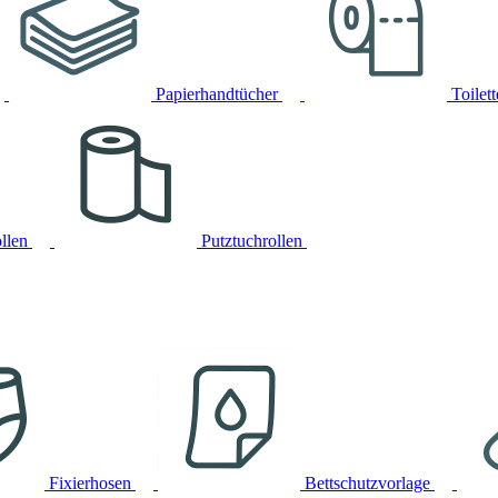
Papierhandtücher
Toilet
llen
Putztuchrollen
Fixierhosen
Bettschutzvorlage