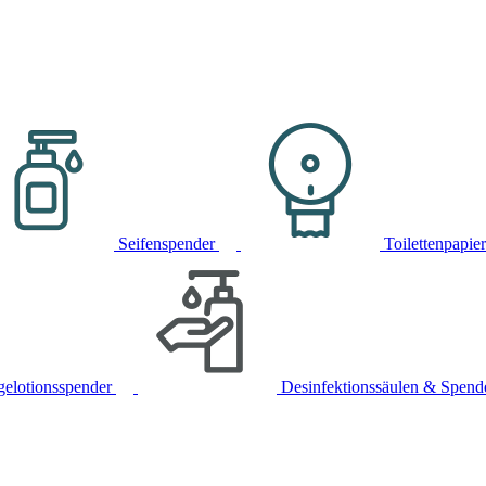
Seifenspender
Toilettenpapie
gelotionsspender
Desinfektionssäulen & Spend