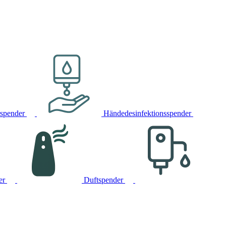
rspender
Händedesinfektionsspender
er
Duftspender