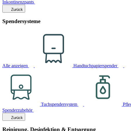
Inkontinenzpants
Zurück
Spendersysteme
Alle anzeigen
Handtuchpapierspender
Tuchspendersystem
Pfle
Spenderzubehör
Zurück
Reinigung, Desinfektion & Entsorgung