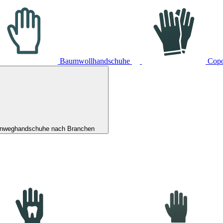
Baumwollhandschuhe
Cop
inweghandschuhe nach Branchen