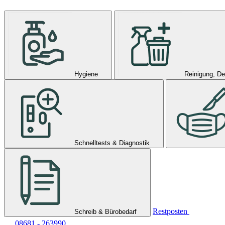
Hygiene
Reinigung, De
Schnelltests & Diagnostik
Restposten
Schreib & Bürobedarf
08681 - 263990