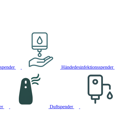
rspender
Händedesinfektionsspender
er
Duftspender