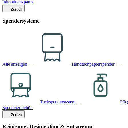
Inkontinenzpants
Zurück
Spendersysteme
Alle anzeigen
Handtuchpapierspender
Tuchspendersystem
Pfle
Spenderzubehör
Zurück
Reinigung, Desinfektion & Entsorgung