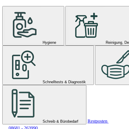
Hygiene
Reinigung, De
Schnelltests & Diagnostik
Restposten
Schreib & Bürobedarf
08681 - 263990