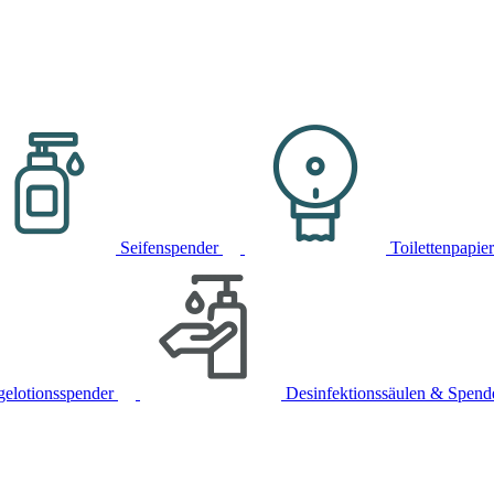
Seifenspender
Toilettenpapie
gelotionsspender
Desinfektionssäulen & Spend