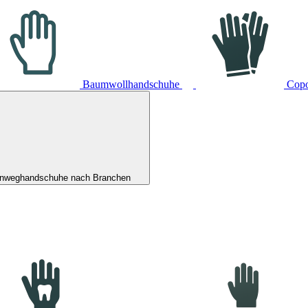
Baumwollhandschuhe
Cop
inweghandschuhe nach Branchen