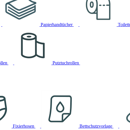
Papierhandtücher
Toilet
llen
Putztuchrollen
Fixierhosen
Bettschutzvorlage